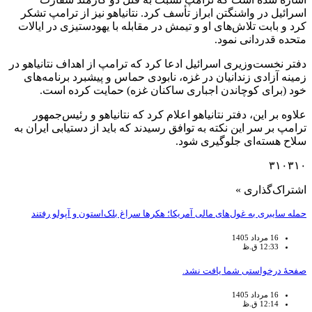
اسرائیل در واشنگتن ابراز تأسف کرد. نتانیاهو نیز از ترامپ تشکر
کرد و بابت تلاش‌های او و تیمش در مقابله با یهودستیزی در ایالات
متحده قدردانی نمود.
دفتر نخست‌وزیری اسرائیل ادعا کرد که ترامپ از اهداف نتانیاهو در
زمینه آزادی زندانیان در غزه، نابودی حماس و پیشبرد برنامه‌های
خود (برای کوچاندن اجباری ساکنان غزه) حمایت کرده است.
علاوه بر این، دفتر نتانیاهو اعلام کرد که نتانیاهو و رئیس‌جمهور
ترامپ بر سر این نکته به توافق رسیدند که باید از دستیابی ایران به
سلاح هسته‌ای جلوگیری شود.
۳۱۰۳۱۰
اشتراک‌گذاری »
حمله سایبری به غول‌های مالی آمریکا؛ هکرها سراغ بلک‌استون و آپولو رفتند
16 مرداد 1405
12:33 ق.ظ
صفحهٔ درخواستی شما یافت نشد.
16 مرداد 1405
12:14 ق.ظ