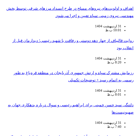
اهداف و اولویت‌های نیروهای مسلح در طرح انسداد مرزهای شرقی توسط بخش
مهندسی نیروی زمینی سپاه تعیین و اجرا می‌شود.
31 اردیبهشت 1404
10:01 ب.ظ
روایت قالیباف از چهار دهه دوستی و رفاقت با شهید رئیسی؛ دیدارمان قبل از
انقلاب بود
31 اردیبهشت 1404
8:20 ب.ظ
رزمایش مشترک سپاه و ارتش جمهوری آذربایجان در منطقه قره‌باغ به طور
رسمی به اتمام رسید + توضیحات تکمیلی
31 اردیبهشت 1404
8:01 ب.ظ
دلتنگی سید حسن خمینی برای ابراهیم رئیسی و سوال درباره بدهکاری جهان به
صهیونیست‌ها
31 اردیبهشت 1404
7:40 ب.ظ