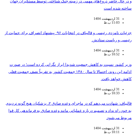
و در حال حاضر دروغ‌های مهمی در زمینه جنگ شناختی توسط مستکبران جهان
ساخته شده است
31 اردیبهشت 1404
11:03 ب.ظ
جزئیات نامزدی رئیسی و قالیباف در انتخابات ۹۶: پیشنهاد انصراف برای حمایت از
رئیسی و ریاست ستادش.
31 اردیبهشت 1404
10:52 ب.ظ
وزیر کشور نسبت به کاهش جمعیت شدیدا ابراز نگرانی کرده است؛ در صورت
ادامه این روند، احتمالا تا سال ۱۴۸۰ جمعیت کشور به تقریباً نصف جمعیت فعلی
کاهش خواهد یافت.
31 اردیبهشت 1404
10:33 ب.ظ
قالیباف: شهادت می‌دهم که در ماجرای وعده صادق ۲، پزشکیان هیچ گونه تردیدی
به خود راه نداد و تصمیم درباره عملیاتی مانند وعده صادق به فرماندهی کل قوا
مربوط می‌شود.
31 اردیبهشت 1404
10:11 ب.ظ