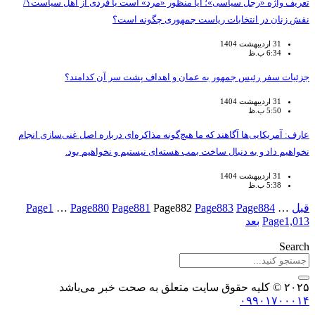
تعریف واژه «رجل سیاسی»؛ آیا منظور «مرد» است یا فردی از اهل سیاست؟/
نقش زنان در انتخابات ریاست جمهوری چگونه است؟
31 اردیبهشت 1404
6:34 ب.ظ
جزئیات سفر رئیس جمهور به عمان و اهداف پشت سر آن کدامند؟
31 اردیبهشت 1404
5:50 ب.ظ
عارف: آمریکایی‌ها آگاهند که ما هیچ‌گونه مذاکره‌ای درباره اصل غنی‌سازی انجام
نخواهیم داد و به دنبال ساخت بمب هسته‌ای نیستیم و نخواهیم بود.
31 اردیبهشت 1404
5:38 ب.ظ
قبل
…
884
Page
883
Page
882
Page
881
Page
880
Page
…
1
Page
1,013
Page
بعد
Search
۲۰۲۵ © کلیه حقوق سایت متعلق به صحت خبر می‌باشد
۰۹۹۰۱۷۰۰۰۱۴