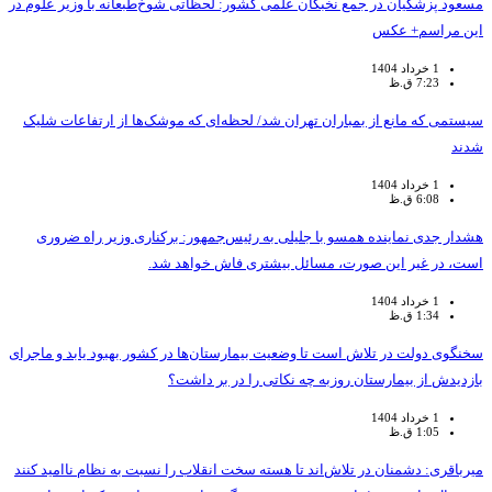
مسعود پزشکیان در جمع نخبگان علمی کشور: لحظاتی شوخ‌طبعانه با وزیر علوم در
این مراسم+ عکس
1 خرداد 1404
7:23 ق.ظ
سیستمی که مانع از بمباران تهران شد/ لحظه‌ای که موشک‌ها از ارتفاعات شلیک
شدند
1 خرداد 1404
6:08 ق.ظ
هشدار جدی نماینده همسو با جلیلی به رئیس‌جمهور: برکناری وزیر راه ضروری
است، در غیر این صورت، مسائل بیشتری فاش خواهد شد.
1 خرداد 1404
1:34 ق.ظ
سخنگوی دولت در تلاش است تا وضعیت بیمارستان‌ها در کشور بهبود یابد و ماجرای
بازدیدش از بیمارستان روزبه چه نکاتی را در بر داشت؟
1 خرداد 1404
1:05 ق.ظ
میرباقری: دشمنان در تلاش‌اند تا هسته سخت انقلاب را نسبت به نظام ناامید کنند