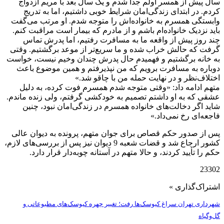
سال پیش از همسر اولم جدا شدم و یک سال بعد با مریم ازدواج
کردم. در ابتدای زندگی‌امان شرایط خوبی داشتیم، اما به تدریج
وابستگی همسرم به خانواده‌اش را متوجه شدم. او مرتب می‌گفت
باید نزدیک خانواده‌ام باشم و از مادرم که بیمار است مراقبت کنم.
چند روز پیش از واقعه ما به مسافرت رفتیم، اما پدرش تماس
گرفت که حالش خراب شده و ما سریع‌تر از موعد برگشتیم. وقتی
به خانه برگشتیم و فهمیدم حال پدرش چندان وخیم نیست، خواست
دوباره به مسافرت برویم که من نپذیرفتم و همین موضوع باعث
اختلاف‌نظر و در نهایت حمله من با چاقو شد.»
متهم ادامه داد: «وقتی متوجه شدم همسرم فوت کرده، به دلیل
عشقی که به او داشتم تصمیم به خودکشی گرفتم، ولی زنده ماندم.
شاید اگر دخالت‌های خانواده همسرم در زندگی‌امان نبود، چنین
فاجعه‌ای رخ نمی‌داد.»
پس از صدور حکم قصاص برای جوان متهم، پرونده به دیوان عالی
کشور ارجاع شد و قضات شعبه 9 دیوان نیز پس از بررسی‌های لازم،
حکم را تأیید کردند، و حالا متهم در آستانه چوبه‌دار قرار دارد.
23302
اشتراک‌گذاری »
شهرداری تهران سراغ کیوسک‌ها رفت؛ تغییر چهره کیوسک‌های مطبوعاتی و
گل‌وگیاه