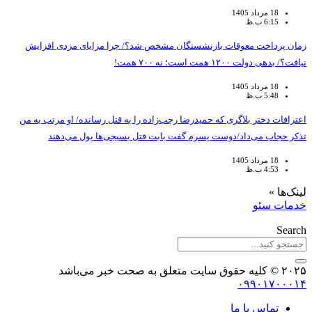
18 مرداد 1405
6:15 ب.ظ
زمان پرداخت معوقات بازنشستگان مشخص شد؟/ چرا مزایای مزدی افزایش
نیافت؟/ بدهی دولت ۱۲۰۰ همت است؛ نه ۷۰۰ همت!
18 مرداد 1405
5:48 ب.ظ
اعترافات دختر بلاگری که حمیدرضا رجب‌زاده را به قتل رسانده/ او مرتب به من
تذکر حجاب می‌داد/دوست پسرم گفت بابت قتل بسیجی‌ها پول می‌دهند
18 مرداد 1405
4:53 ب.ظ
لینک‌ها »
خدمات سئو
Search
۲۰۲۵ © کلیه حقوق سایت متعلق به صحت خبر می‌باشد
۰۹۹۰۱۷۰۰۰۱۴
تماس با ما