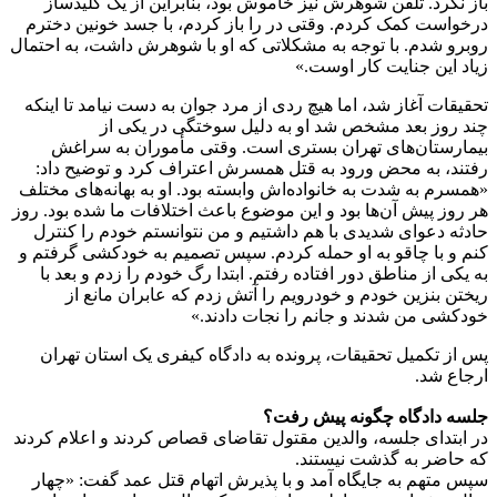
باز نکرد. تلفن شوهرش نیز خاموش بود، بنابراین از یک کلیدساز
درخواست کمک کردم. وقتی در را باز کردم، با جسد خونین دخترم
روبرو شدم. با توجه به مشکلاتی که او با شوهرش داشت، به احتمال
زیاد این جنایت کار اوست.»
تحقیقات آغاز شد، اما هیچ ردی از مرد جوان به دست نیامد تا اینکه
چند روز بعد مشخص شد او به دلیل سوختگی در یکی از
بیمارستان‌های تهران بستری است. وقتی مأموران به سراغش
رفتند، به محض ورود به قتل همسرش اعتراف کرد و توضیح داد:
«همسرم به شدت به خانواده‌اش وابسته بود. او به بهانه‌های مختلف
هر روز پیش آن‌ها بود و این موضوع باعث اختلافات ما شده بود. روز
حادثه دعوای شدیدی با هم داشتیم و من نتوانستم خودم را کنترل
کنم و با چاقو به او حمله کردم. سپس تصمیم به خودکشی گرفتم و
به یکی از مناطق دور افتاده رفتم. ابتدا رگ خودم را زدم و بعد با
ریختن بنزین خودم و خودرویم را آتش زدم که عابران مانع از
خودکشی من شدند و جانم را نجات دادند.»
پس از تکمیل تحقیقات، پرونده به دادگاه کیفری یک استان تهران
ارجاع شد.
جلسه دادگاه چگونه پیش رفت؟
در ابتدای جلسه، والدین مقتول تقاضای قصاص کردند و اعلام کردند
که حاضر به گذشت نیستند.
سپس متهم به جایگاه آمد و با پذیرش اتهام قتل عمد گفت: «چهار