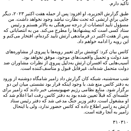
تأکید دارم.
طبق گزارش الجزیره، او افزود: پس از حمله هفت اکتبر ۲۰۲۳، دیگر
جایی برای ارتشی که تحت نظارت نباشد وجود نخواهد داشت. من
مسؤول تأیید انتصابات از درجه سرهنگی به بالاتر هستم و رئیس
ستاد کسی است که پیشنهادها را مطرح می‌کند. من به انتصاباتی که
پس از هفت اکتبر در فرماندهی ارتش تأیید کرده‌ام، افتخار می‌کنم و
این رویه را ادامه خواهم داد.
کاتس بیان کرد: کوشش برای تغییر رویه‌ها با پیروی از مشاوره‌های
ضد دولت و تحمیل واقعیت‌های موجود، موفق نخواهد بود.
آسیب‌هایی که افسران ارتش به‌دلیل پیروی از نظرات مشاوران ضد
دولت متحمل شده‌اند، غیرقابل قبول و متأسف‌کننده است.
شب سه‌شنبه، شبکه کان گزارش داد زامیر شامگاه دوشنبه از ورود
به دفتر کاتس منع شد، با وجود اینکه قرار بود نشستی میان این دو
برگزار شود. منابع نظامی رژیم صهیونیستی خبر دادند که زامیر برای
جلسه‌ای که قبلاً تعیین شده بود به دفتر کاتس رفت اما اعلام شد که
او مشغول است. دفتر وزیر جنگ مدعی شد که دفتر رئیس ستاد
ارتش به زامیر اطلاع داده که کاتس حضور ندارد، ولی با اینحال
زامیر به آنجا رفته است.
۳۱۰۳۱۰