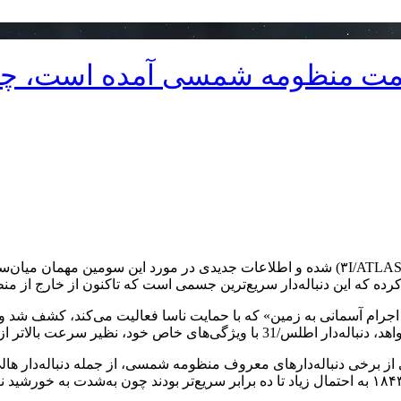
سمت منظومه شمسی آمده است، چه 
تلسکوپ فضایی هابل موفق به رصد دنباله‌دار اطلس/31 (۳I/ATLAS) شده و اطلاعات جدیدی در
أیید کرده که این دنباله‌دار سریع‌ترین جسمی است که تاکنون از خارج ا
از برخی دنباله‌دارهای معروف منظومه شمسی، از جمله دنباله‌دار هالی
سرعت ۵۴ کیلومتر بر ثانیه می‌رسد. دو دنباله‌دار بزرگ سال ۱۶۸۰ و ۱۸۴۳ به احتمال زیاد تا ده برابر 