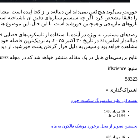
جوویت می‌گوید هیچ‌کس نمی‌داند این دنباله‌دار از کجا آمده است. مشا
را دقیقاً مشخص کرد. اگر چه سیستم ستاره‌ای دقیق آن ناشناخته اس
بازوهای مارپیچی و همچنین خورشید است. با این حال، این موضوع هنوز 
مشاهده خواهد بود و سپس به دلیل قرار گرفتن پشت خورشید، از دید ما 
نتایج بررسی‌های هابل در یک مقاله منتشر خواهد شد که در مجله
tters
منبع: iflscience
58323
اشتراک‌گذاری »
نقشه اپل علیه سامسونگ شکست خورد
16 مرداد 1405
11:04 ب.ظ
نخستین تصویر از محل برخورد موشک فالکون به ماه
16 مرداد 1405