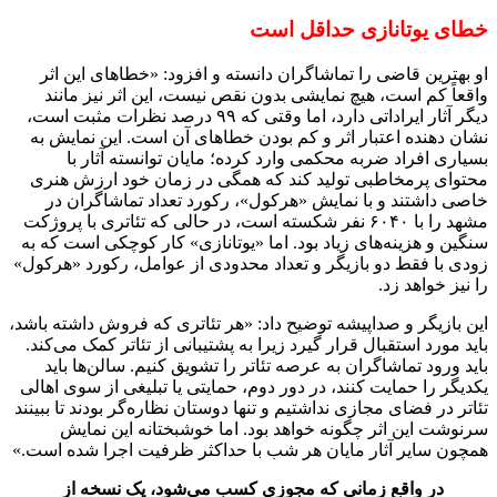
خطای یوتانازی حداقل است
او بهترین قاضی را تماشاگران دانسته و افزود: «خطاهای این اثر
واقعاً کم است، هیچ نمایشی بدون نقص نیست، این اثر نیز مانند
دیگر آثار ایراداتی دارد، اما وقتی که ۹۹ درصد نظرات مثبت است،
نشان دهنده اعتبار اثر و کم بودن خطاهای آن است. این نمایش به
بسیاری افراد ضربه محکمی وارد کرده؛ مایان توانسته آثار با
محتوای پرمخاطبی تولید کند که همگی در زمان خود ارزش هنری
خاصی داشتند و با نمایش «هرکول»، رکورد تعداد تماشاگران در
مشهد را با ۶۰۴۰ نفر شکسته است، در حالی که تئاتری با پروژکت
سنگین و هزینه‌های زیاد بود. اما «یوتانازی» کار کوچکی است که به
زودی با فقط دو بازیگر و تعداد محدودی از عوامل، رکورد «هرکول»
را نیز خواهد زد.
این بازیگر و صداپیشه توضیح داد: «هر تئاتری که فروش داشته باشد،
باید مورد استقبال قرار گیرد زیرا به پشتیبانی از تئاتر کمک می‌کند.
باید ورود تماشاگران به عرصه تئاتر را تشویق کنیم. سالن‌ها باید
یکدیگر را حمایت کنند، در دور دوم، حمایتی یا تبلیغی از سوی اهالی
تئاتر در فضای مجازی نداشتیم و تنها دوستان نظاره‌گر بودند تا ببینند
سرنوشت این اثر چگونه خواهد بود. اما خوشبختانه این نمایش
همچون سایر آثار مایان هر شب با حداکثر ظرفیت اجرا شده است.»
در واقع زمانی که مجوزی کسب می‌شود، یک نسخه از