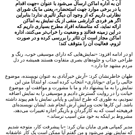
آن به اداره اماکن ارسال می‌شود با عنوان «جهت اقدام
یا در برخی موارد جهت استحضار»، یعنی ما یک شورای
نظارتی داریم که از وجود آن دیگر تأثیری ندارد! بنابراین
اگر هر فردی گزارشی منفی از یک نمایش به اماکن
ارائه نماید، که متاسفانه افراد مطرح بسیاری داریم که
در این زمینه فعالند و وضعیت را خراب‌تر می‌کنند، اداره
اماکن مجاز است آن تئاتر را بررسی کرده و در صورت
لزوم، فعالیت آن را متوقف کند!
او در ادامه افزود: «نمایش‌هایی که دارای موسیقی خوب، رنگ و
طراحی جذاب و جلوه‌های بصری متفاوت هستند همیشه در دل
مردم مشهد جا دارد.»
طهان خاطرنشان کرد: «آرش خیرآبادی به عنوان نویسنده، موضوع
جالبی را برای «یوتانازی» انتخاب کرده است. او ابتدائاً متن این
نمایش را به ما پیشنهاد داد و ما با مشورت و موافقت او، موضوع
خیانت را در روایت گسترش دادیم و موسیقی را به نمایش اضافه
نمودیم، به طوری که طرح ابتدایی و پایانی نمایش با هم پیوند داشته
باشد. این کارها تحت ویرایش آرش انجام شد. ایشان نویسنده‌ای
فرهیخته است که به کارگردان و بازیگر اجازه تغییرات می‌دهد،
مشروط بر اینکه به خود متن آسیب نرساند.»
مدیر کمپانی هنری مایان بیان کرد: «با پیشرفت کار، متوجه شدیم
که نمایش بهتر می‌شود و من گفتم آیا ممکن است یک کار عاشقانه