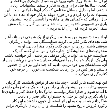
او در ابتدا به یادآوری نحوه ورودش به دنیای بازیگری پرداخت و
گفت: «سال‌ها قبل برای ورود به تئاتر و سینما پیشنهادات زیادی
داشتم، اما به دلیل مسائل مختلفی که ذکر آن‌ها طولانی است، این
پیشنهادات را رد کردم و در حوزه دوبله به کار خود ادامه دادم. با این
حال، زمانی که «کمپانی هنری مایان» را تأسیس کردم، پیشنهاد
بازی در «سویینی‌تاد» به من ارائه شد و من این کار را با یک نقش
منفی تجربه کردم که از آن لذت بردم.»
او ادامه داد: «ورود من به عالم بازیگری از یک شوخی دوستانه آغاز
شد. بچه‌های تئاتر فکر می‌کردند صداپیشگان نمی‌توانند بازیگران
موفقی باشند. روزی در حین گفت‌وگو با میترا بابایی، او به
محدودیت‌های صداپیشگان اشاره کرد و من به او گفتم که یک
صداپیشه خوب می‌تواند بازیگر موفقی نیز باشد، اگر خواسته باشد.
ولی یک بازیگر خوب لزوماً نمی‌تواند صداپیشه خوبی هم باشد. پس از
آن، مسابقه‌ای بین خود ترتیب دادیم که چند داور نیز در آن حضور
داشتند و هر کس در این رقابت شکست می‌خورد، از حرفه خود
کناره‌گیری می‌کرد.»
این تهیه‌کننده تئاتر گفت: «چند ماه بعد از توافق یادشده، کارگردان
«سویینی‌تاد» به من پیشنهاد بازی داد. من فقط یک هفته زمان داشتم
تا آماده شوم و خدارا شکر توانستم دیالوگ‌ها را حفظ کنم و ملودی‌ها
را یاد بگیرم، و این اثر حتی به جشنواره تئاتر فجر راه یافت.
شاگردانم هم نسبت به این اثر استقبال خوبی داشتند و این کار
رکورد فروش تاریخ مشهد را شکست و از آن زمان بازیگری برایم