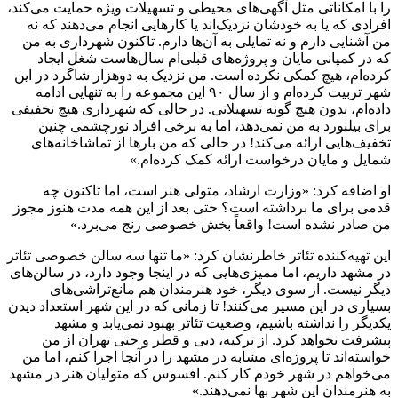
را با امکاناتی مثل آگهی‌های محیطی و تسهیلات ویژه حمایت می‌کند،
افرادی که یا به خودشان نزدیک‌اند یا کارهایی انجام می‌دهند که نه
من آشنایی دارم و نه تمایلی به آن‌ها دارم. تاکنون شهرداری به من
که در کمپانی مایان و پروژه‌های قبلی‌ام سال‌هاست شغل ایجاد
کرده‌ام، هیچ کمکی نکرده است. من نزدیک به دوهزار شاگرد در این
شهر تربیت کرده‌ام و از سال ۹۰ این مجموعه را به تنهایی ادامه
داده‌ام، بدون هیچ گونه تسهیلاتی. در حالی که شهرداری هیچ تخفیفی
برای بیلبورد به من نمی‌دهد، اما به برخی افراد نورچشمی چنین
تخفیف‌هایی ارائه می‌کند! در حالی که من بارها از تماشاخانه‌های
شمایل و مایان درخواست ارائه کمک کرده‌ام.»
او اضافه کرد: «وزارت ارشاد، متولی هنر است، اما تاکنون چه
قدمی برای ما برداشته است؟ حتی بعد از این همه مدت هنوز مجوز
من صادر نشده است! واقعاً بخش خصوصی رنج می‌برد.»
این تهیه‌کننده تئاتر خاطرنشان کرد: «ما تنها سه سالن خصوصی تئاتر
در مشهد داریم، اما ممیزی‌هایی که در اینجا وجود دارد، در سالن‌های
دیگر نیست. از سوی دیگر، خود هنرمندان هم مانع‌تراشی‌های
بسیاری در این مسیر می‌کنند! تا زمانی که در این شهر استعداد دیدن
یکدیگر را نداشته باشیم، وضعیت تئاتر بهبود نمی‌یابد و مشهد
پیشرفت نخواهد کرد. از ترکیه، دبی و قطر و حتی تهران از من
خواسته‌اند تا پروژه‌ای مشابه در مشهد را در آنجا اجرا کنم، اما من
می‌خواهم در شهر خودم کار کنم. افسوس که متولیان هنر در مشهد
به هنرمندان این شهر بها نمی‌دهند.»