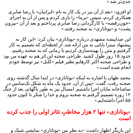
جدی‌تر شد.»
او افزود: «بعد از آن نیز در یک کار به نام «ایرانیان» با رضا صابری
همکاری کردم، سپس «یرما» را بازی کردم و پس از آن به اجرای
«خون‌رقصه» با کارگردانی رضا صابری پرداختم و بعد از آن «بیرون
پشت» و «یوتانازی» به صحنه رفتند.»
این صداپیشه مشهدی درباره «یوتانازی» بیان کرد: «این کار به
پیشنهاد میترا بابایی به من ارائه شد. از لحظه‌ای که تصمیم به کار
گرفتیم و متن را بهینه‌سازی کردیم تا زمانی که به صحنه رفتیم،
حدود ۱۵ روز طول کشید. طراحی صحنه این اثر هم به عهده من بود
و طراحی صحنه اکثر کارهایم نظیر فیلم «کلنل» نیز توسط خودم
انجام شده است.»
محمد طهان با اشاره به اینکه «یوتانازی» در ابتدا سال گذشته روی
صحنه رفت، گفت: «پس از آن، حدود یک ماه به شکل تک‌سانس در
تماشاخانه مایان اجرا داشتیم. امسال نیز به طور ناگهانی بعد از جنگ
۱۲ روزه تصمیم گرفتم به صحنه بروم و خدا را شکر تا کنون حدود
۵۵ اجرا داشته‌ایم.»
«یوتانازی» تنها ۲ هزار مخاطبِ تئاتر اولی را جذب کرده
است
این بازیگر اظهار داشت: «به نظر من «یوتانازی» نمایشی شیک و