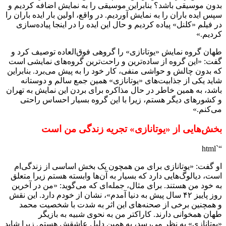
بدون موسیقی باشد؟ بنابراین موسیقی را به نمایش اضافه کردیم و
سپس ایده باران را به نمایش آوردیم. در واقع، اولین بار ایده باران را
در فیلم «کلنل» پیاده کردیم و حال این ایده را در اینجا پیاده‌سازی
کردیم.»
طهان گروه نمایش «یوتانازی» را گروهی فوق‌العاده توصیف کرد و
گفت: «این گروه از ساده‌ترین و راحت‌ترین گروه‌های نمایشی است
که بدون چالش و حواشی منفی، کار خود را به پیش می‌برد. بنابراین
شاید یکی از جذابیت‌های «یوتانازی» همین جمع سالم و دوستانه
باشد، به همین خاطر در حال مذاکره برای بردن این نمایش به تهران
و کشورهای دیگر هستم، زیرا با این گروه بسیار احساس راحتی
می‌کنم.»
بخش‌هایی از «یوتانازی» تجریه زندگی من است
“`html
او گفت: «یوتانازی برای من همچون یک بخش اساسی از زندگی‌ام
است، دیالوگ‌هایی دارد که بسیار به آن‌ها وابسته هستم زیرا متعلق
به خود من هستند. برای مثال، جمله‌ای که می‌گوید: «من در آخرین
روز پاییز ۴۲ سال پیش به دنیا آمدم»، نشان از خودم دارد. این نقش
و همچنین برخی از صحنه‌های این اثر به شدت با شخصیت محمد
طهان همخوانی دارند. کاراکتر من به نحوی شبیه به بازیگر
«یوتانازی» به نظر می‌رسد، به همین دلیل عاشقش هستم. زیرا شاید