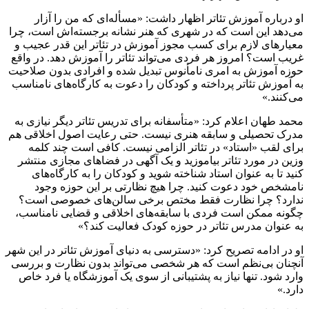
او درباره آموزش تئاتر اظهار داشت: «مسأله‌ای که من را آزار
می‌دهد این است که در شهری که هنر نشانه برجسته‌اش است، چرا
معیارهای لازم برای کسب مجوز آموزش در تئاتر این قدر عجیب و
غریب است؟ امروز هر فردی می‌تواند تئاتر را آموزش دهد. در واقع
حوزه آموزش به امری نامأنوس تبدیل شده و افرادی بدون صلاحیت
به آموزش تئاتر پرداخته و کودکان را دعوت به کارگاه‌های نامناسب
می‌کنند.»
محمد طهان اعلام کرد: «متأسفانه برای تدریس تئاتر دیگر نیازی به
مدرک تحصیلی و سابقه هنری نیست. حتی رعایت اصول اخلاقی هم
برای لقب «استاد» در تئاتر الزامی نیست. کافی است چند کلمه
وزین در مورد تئاتر بیاموزید و یک آگهی در فضاهای مجازی منتشر
کنید تا به عنوان استاد شناخته شوید و کودکان را به کارگاه‌های
نامشخص خود دعوت کنید. چرا هیچ نظارتی بر این حوزه وجود
ندارد؟ چرا نظارت فقط مختص برخی سالن‌های خصوصی است؟
چگونه ممکن است فردی با سابقه‌های اخلاقی و قضایی نامناسب،
به عنوان مدرس تئاتر در حوزه کودک فعالیت کند؟»
او در ادامه تصریح کرد: «دسترسی به دنیای آموزش تئاتر در این شهر
آنچنان بی‌نظم است که هر شخصی می‌تواند بدون نظارت و بررسی
وارد شود. تنها نیاز به پشتیبانی از سوی یک آموزشگاه یا فرد خاص
دارد.»