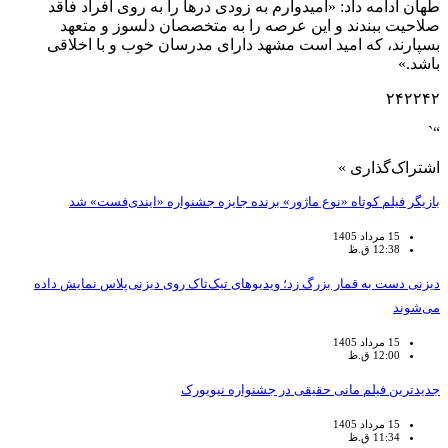
طهان ادامه داد: «امیدوارم به زودی درها را به روی افراد فاقد
صلاحیت ببندند و این عرصه را به متخصصان دلسوز و متعهد
بسپارند، که امید است مشهد دارای مدرسان خوب و با اخلاقی
باشد.»
۲۴۲۲۴۲
“`
اشتراک‌گذاری »
بازیگر فیلم کوتاه «نوع ماژور» برنده جایزه جشنواره «ایندی‌فست» شد
15 مرداد 1405
12:38 ق.ظ
دیزنی دست به قمار بزرگ زد؛ ویدیوهای تیک‌تاک روی دیزنی‌پلاس نمایش داده
می‌شوند
15 مرداد 1405
12:00 ق.ظ
جدیدترین فیلم مانی حقیقی در جشنواره نیویورک
15 مرداد 1405
11:34 ق.ظ