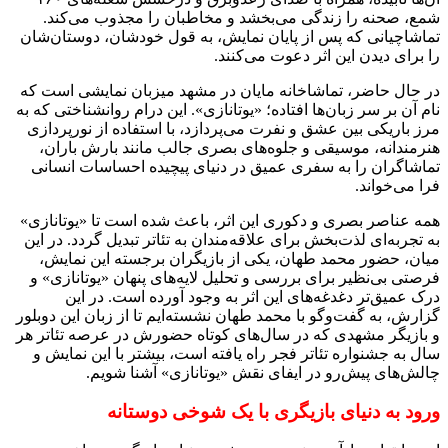
شمع، صحنه را زندگی می‌بخشد و مخاطبان را مجذوب می‌کند.
تماشاچیانی که پس از پایان نمایش، به قول خودشان، دوستان‌شان
را برای دیدن این اثر دعوت می‌کنند.
در حال حاضر، تماشاخانه مایان در مشهد میزبان نمایشی است که
نام آن بر سر زبان‌ها افتاده؛ «یوتانازی». این درام روانشناختی که به
مرز باریکی بین عشق و نفرت می‌پردازد، با استفاده از نورپردازی
هنرمندانه، موسیقی و جلوه‌های بصری جالب مانند بارش باران،
تماشاگران را به سفری عمیق در دنیای پیچیده احساسات انسانی
فرا می‌خواند.
همه عناصر بصری و دکوری این اثر، باعث شده است تا «یوتانازی»
به تجربه‌ای لذت‌بخش برای علاقه‌مندان به تئاتر تبدیل گردد. در این
میان، حضور محمد طهان، یکی از بازیگران برجسته این نمایش،
فرصتی بی‌نظیر برای بررسی و تحلیل لایه‌های پنهان «یوتانازی» و
درک عمیق‌تر دغدغه‌های این اثر به وجود آورده است. در این
گزارش، به گفت‌وگو با محمد طهان نشسته‌ایم تا از زبان این دوبلور
و بازیگر مشهدی که در سال‌های کوتاه حضورش در عرصه تئاتر هر
سال به جشنواره تئاتر فجر راه یافته است، بیشتر با این نمایش و
چالش‌های پیش‌رو در ایفای نقش «یوتانازی» آشنا شویم.
ورود به دنیای بازیگری با یک شوخی دوستانه