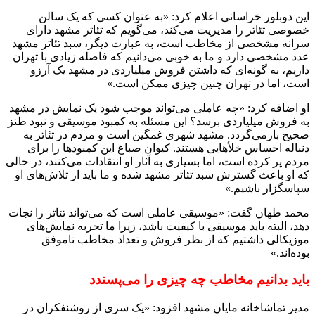
این دوبلور خراسانی اعلام کرد: «به عنوان کسی که یک سالن
خصوصی تئاتر را مدیریت می‌کند، می‌گویم که تئاتر مشهد دارای
سرانه مشخصی از مخاطب است، به عبارت دیگر، سبد تئاتر مشهد
عدد مشخصی دارد و ما به خوبی می‌دانیم که فاصله زیادی با تهران
داریم، به گونه‌ای که داشتن فروش میلیاردی در مشهد یک آرزو
است، اما در تهران چنین چیزی ممکن است.»
او اضافه کرد: «چه عاملی می‌تواند موجب شود یک نمایش در مشهد
به فروش میلیاردی برسد؟ این مسئله به کمبود موسیقی و نبود طنز
صحیح بازمی‌گردد. مشهد شهری غمگین است و مردم در تئاتر به
دنباله احساس خلأهایی هستند. کیوان صباغ این کمبودها را برای
مردم پر کرده است، اما بسیاری به آثار او انتقادات می‌کنند، در حالی
که او باعث گسترش سبد تئاتر مشهد شده و ما باید از تلاش‌های او
سپاسگزار باشیم.»
محمد طهان گفت: «موسیقی عاملی است که می‌تواند تئاتر را نجات
دهد، البته باید موسیقی با کیفیت باشد، زیرا ما تجربه نمایش‌های
موزیکالی داشتیم که از نظر فروش و تعداد مخاطب ناموفق
بوده‌اند.»
باید بدانیم مخاطب چه چیزی را می‌پسندد
مدیر تماشاخانه مایان مشهد افزود: «یک سری از روشنفکران در