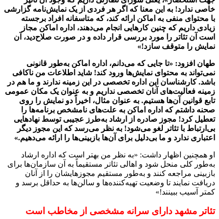
خاصی ندارد! به این معنا که اگر هر فردی از یک نمایش‌نامه گزارشی
با محتوای منفی به اماکن ارائه کند، که متاسفانه افراد برجسته
زیادی داریم که چنین کارهایی انجام می‌دهند، اداره اماکن مجاز
است آن تئاتر را مورد بررسی قرار داده و در صورت صلاح‌دید، آن
نمایش را متوقف سازد!»
طهان افزود: «تا جایی که می‌دانم، اداره اماکن به‌طور قانونی
نمی‌تواند به محتوای نمایش‌ها ورود کند! شاید اطلاعات من ناکافی
باشد. کارشناسان این اداره تخصصی در این زمینه ندارند و ما هم در
زمینه فعالیت‌های آنان تخصصی نداریم و به عنوان یک مکان عمومی
تابع قوانین آن‌ها هستیم. به عنوان مثال، اخیراً دو نمایش را روی
صحنه داشتم که اداره اماکن به علت‌های نامشخص برنامه‌ها را
تعطیل کرد! مجوز صادره از ارشاد به‌طرز عجیبی توسط نهادهایی
بی‌ارتباط با تئاتر لغو می‌شود! به نظر می‌رسد که این مجوز دیگر
اعتباری ندارد و ما بی‌دلیل برای آن‌ها بازبینی‌ها را ارائه می‌دهیم.»
او همچنین اظهار داشت: «به نظر من بهتر است که اداره ارشاد
به‌طور کلی منحل شود و اهالی تئاتر مستقیماً به آن سازمان‌ها برای
بازبینی مراجعه کنند و به‌طور مستقیم مجوزهایشان را از آنان
دریافت نمایند تا وضعیت تهیه‌کننده‌ها و سالن‌ها به حداقل برسد و
کمتر آسیب ببینند!»
تئاتر مشهد دارای سرانه مشخصی از مخاطب است