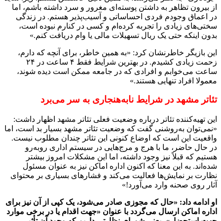
از بیرون تظاهر به داشتن پوسته‌ای مغرور و سرد داشته باشم، اما
در اعماق وجودم فردی احساساتی و آسیب‌پذیر هستم. در زندگی
سختی‌های زیادی را تجربه کرده‌ام و کسی در کنارم نبوده است،
بدون اینکه حتی یک ریال تسهیلات مالی یا وام دریافت کنم.»
این بازیگر خاطرنشان کرد: «به همین خاطر، برای آنچه که دارم،
زحمت زیادی کشیدم. در بهترین شرایط فقط ۴ ساعت در ۲۴
ساعت می‌خوابم و افرادی که در جامعه ممکن است دیده شوند،
معمولا افراد تنهایی هستند.»
تئاتر مشهد در شرایط نابه‌هنجاری به سر می‌برد
این تهیه‌کننده تئاتر درباره وضعیت فعلی تئاتر مشهد اظهار داشت:
«نمی‌توان به‌روشنی گفت که وضعیت تئاتر مشهد بسیار بد است، اما
واقعیت این است که اوضاع کنونی این تئاتر چندان مطلوب نیست.
در حال حاضر، ما با هرج و مرج‌هایی در سیستم اداری روبه‌رو
هستیم که قبلاً نیز وجود داشته، اما این مشکلات امروز بیشتر
شده‌اند. به این معنا که اکنون اداره اماکن نیز به عنوان مسئول
نظارت بر نمایش‌ها فعالیت می‌کند و فشارهای بسیاری بر محتوای
آثار روی صحنه وارد می‌آورد!»
او ادامه داد: «حال که مجوزی صادر می‌شود، یک کپی از آن نیز برای
اداره اماکن ارسال می‌گردد با عنوان «جهت اقدام یا در برخی موارد
جهت استحضار»، یعنی شورای نظارتی داریم که وجود آن تأثیر