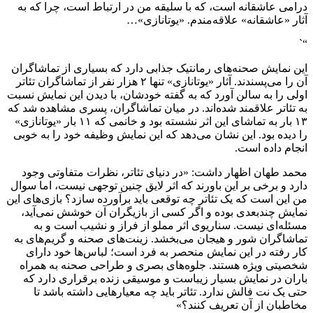
درامی عاشقانه است، که با سلیقه من در ارتباط است، چرا که به
آثار «عاشقانه» علاقه‌مندم. «یوتانازی»…
“`
این نمایش صحنه‌های رمانتیک جذابی دارد که بسیاری از تماشاگران
آن را می‌پسندند. آثار «یوتانازی» تنها ۲ هزار نفر از تماشاگران تئاتر
اولی را به سالن آورد که به گفته خودشان، با دیدن این نمایش نسبت
به تئاتر علاقمند شده‌اند. در میان تماشاگران، پسری مشاهده شد که
۱۳ بار به تماشای این اثر نشسته بود و خانمی که ۱۱ بار «یوتانازی»
را دیده بود. این نشان می‌دهد که این نمایش وظیفه خود را به خوبی
انجام داده است.
محمد طهان اظهار داشت: «در دنیای تئاتر، نظرات متفاوتی وجود
دارد و برخی بر این باورند که اثر لایق چنین توجهی نیست، اما سوال
من این است که یک تئاتر چه توقعی باید برآورده سازد؟ بازی‌های این
نمایش چندبعدی بوده و اگر کسی از بازیگران آن خوشش نمی‌آید،
مسئله‌ای نیست. سناریوی اثر مملو از فراز و نشیب است و به
تماشاگران شور و هیجان می‌بخشد. زینت‌های صحنه و گریم‌های به
کار رفته در این نمایش منحصر به فرد است؛ لباس‌ها خود دارای
شخصیتی ویژه هستند. جلوه‌های بصری و طراحی صحنه به همراه
باران در نمایش بسیار زیباست و موسیقی زنده برقراری دارد که
حتی یک نت فالش ندارد. تئاتر باید چه معیارهایی داشته باشد تا
مخاطبان از آن تعریف کنند؟»