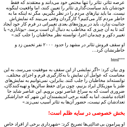
عرصه تئاتر، تئاتر را تنها مختص خود می‌دانند و معتقدند که فقط
خودشان باید سیاست‌گذاری تئاتر را تعیین کنند، اما واقعیت اینگونه
نیست. ما باید نیازهای مردم را در نظر بگیریم، مگر نه اینکه ما به
خاطر مردم کار می‌کنیم؟ کارگردان وقتی می‌بیند که نمایش‌اش
جذابیت ندارد، باید در پروژه‌های بعدی تغییراتی در فرم کار خود ایجاد
کند تا به آن چیزی که مخاطب به دنبال آن است برسد. «یوتانازی» با
تغییر دکور و چیدمان اجرا، توانسته نظر مخاطبان را جلب کند.»
او سقف فروش تئاتر در مشهد را حدود ۲۰۰۰ نفر تخمین زد و
خاطرنشان کرد…
“““html
وی بیان کرد: «اگر نمایشی از این سقف به موفقیت می‌رسد، به این
معناست که عوامل آن نمایش با به‌کارگیری فرم و اجزای مختلف،
توانسته‌اند مخاطبان را جلب کنند. بنابراین، نمی‌توانیم به نمایش‌های
طنز یا موزیکال ایراد بزنیم، چون برای حفظ سالن‌ها و تهیه‌کنندگان،
ضروری است که به سراغ عناصر نوین برویم. این عناصر شاید جا
افتاده نباشند، اما به گفته برخی اندیشمندان این شهر که خداراشکر
تعدادشان کم نیست، حضور آن‌ها به تئاتر آسیب نمی‌زند.»
بخش خصوصی در سایه ظلم است!
او پیرامون بی‌عدالتی‌ها تصریح کرد: «شهرداری برخی از افراد خاص