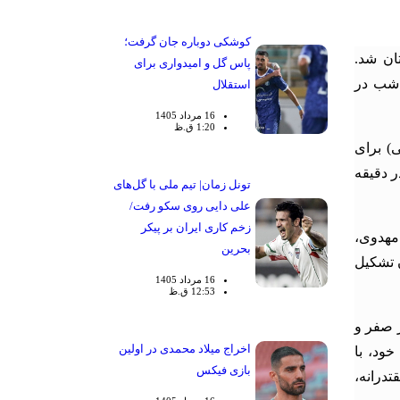
کوشکی دوباره جان گرفت؛
یر ۲۳ سال آسیا در عربستان شد.
پاس گل و امیدواری برای
 شب در
استقلال
16 مرداد 1405
1:20 ق.ظ
قه ۲۵ و سعید سحرخیزان، ستاره این بازی، در دقایق ۳۶ و ۴۱ (پنالتی) برای
ر دقیقه
تونل زمان| تیم ملی با گل‌های
علی دایی روی سکو رفت/
زخم کاری ایران بر پیکر
 مهدوی،
بحرین
ن تشکیل
16 مرداد 1405
12:53 ق.ظ
بت‌های مقدماتی، عملکردی فوق‌العاده از خود نشان داد. آنها پیش از این، هنگ‌کنگ را با نتیجه ۴ بر صفر و
اخراج میلاد محمدی در اولین
ن گروه خود، با
بازی فیکس
د. این صعود مقتدرانه،