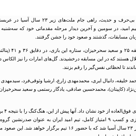
تیم فوتبال امید ایران با قاطعیت تمام و به شکلی بی‌حرف و حدیث، راهی جام ملت‌های ز
یم امید، در سومین و آخرین دیدار مرحله مقدماتی خود که سه‌شنبه
در این دیدار هیجان‌انگیز، امیرمحمد رزاقی‌نیا در دقی
تقلال هستند که در این مسابقه درخشیدند. گل‌های امارات را نیز الکاس د
 محمد خلیفه، دانیال ایری، محمدمهدی زارع، ارشیا وثوقی‌فرد، سیدمهدی
ین‌نژاد (کاپیتان)، محمدحسین صادقی، یادگار رستمی و سعید سحرخیزا
تیم امید در این دوره از رقا
گوام را با ۶ گل شکست داده بودند. با این سه پیروزی و کسب ۹ امتیاز کامل، تیم امید ایران به عنوان صدرنشی
شایستگی کامل راهی مرحله نهایی جام ملت‌های زیر ۲۳ سال آسیا شد که با حضور ۱۶ تیم برگزار خواهد ش