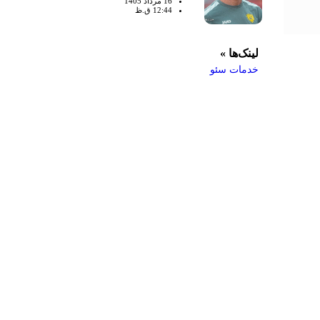
16 مرداد 1405
12:44 ق.ظ
لینک‌ها »
خدمات سئو