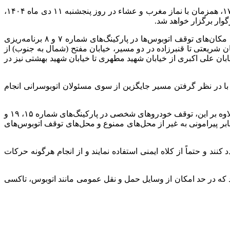
براساس گزارش صحت خبر، سردار سید ابوالفضل موسوی پور در مورد زمان برگزاری این مراسم بیان داشت: مراسم فوق از ساعت ۱۷:۰۰، همزمان با نماز مغرب و عشاء در روز پنجشنبه ۱۱ دی ماه ۱۴۰۴،
گوار برگزار خواهد شد.
ایسنا اعلام کرد: رئیس پلیس راهور تهران بزرگ افزود: به منظور تسهیل حضور شهروندان محترم که تمایل به شرکت در این مراسم دارند، مکان‌های توقف اتوبوس‌ها در پارکینگ‌های شماره ۷ و ۸ برنامه‌ریزی
 شریعتی تا قنبرزاده در دو مسیر، خیابان مفتح (شمال به جنوب) از
بان علی اکبری از خیابان شهید مطهری تا خیابان شهید بهشتی نیز در
ر مسیر غرب به شرق خیابان شهید بهشتی با در نظر گرفتن مسیر جایگزین از سوی مسئولان اتوبوسرانی انجام
سردار موسوی پور تأکید کرد که محل‌های توقف موتورسیکلت‌ها در خیابان شهید بهشتی در کنار درب اصلی مصلی پیش بینی شده است و علاوه بر این، توقف خودروهای شخصی در پارکینگ‌های شماره ۱۵، ۱۹ و
ر پیرامونی به غیر از محل‌های ممنوع و محل‌های توقف اتوبوس‌های
د و حتماً از کلاه ایمنی استفاده نمایند و از انجام هرگونه حرکات
 که در حد امکان از وسایل حمل و نقل عمومی مانند اتوبوس، تاکسی