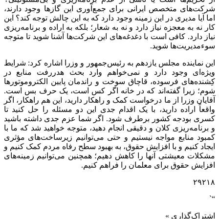
شرکت‌های متخصص ایرانی برای جمع‌آوری این گازها وجود دارند،
اما آیا مدیری در این زمینه وجود دارد که به این چالش توجه کند؟ این
کار نه به معجزه نیاز دارد و نه به شعار؛ بلکه به اراده و برنامه‌ریزی
نیاز دارد. کافی است با دغدغه‌های این شرکت‌ها آشنا شوید تا متوجه
سوءمدیریت‌ها شوید.
این نماینده مجلس یازدهم به رئیس‌جمهور و وزرا اشاره کرد: شرایط
ویژه‌ای وجود دارد و نمی‌خواهم وارد بحث هدررفت منابع در
کِشنده‌های فرسوده، قاچاق سوخت و راندمان پایین الکتروموتورها
شوم؛ زیرا گفته‌اند که در خانه اگر کس است، یک حرف بس است.
آقایان وزرا از ما درخواست کمک و راهکار دارید، این هم راهکار، اگر
واقعاً اراده‌ دارید، با یک اقدام جدی این دو مسئله را حل کنید تا
کسری بودجه کشور برطرف شود. اگر شما عزم جدی داشته باشید
و برنامه‌ریزی کلان و دقیقی انجام دهید، متوجه خواهید شد که ما با
کمبود منابع مواجه نیستیم و حتی می‌توانیم زیرساخت‌های مؤثری
ایجاد کنیم و با افزایش حقوق، به بهبود سطح رفاه مردم کمک کنیم و
مشکلات معیشتی آنها را کاهش دهیم؛ همچنین می‌توانیم زمینه‌های
افزایش حقوق برای معلمان را فراهم کنیم.
۲۹۲۱۸
“`
اشتراک‌گذاری »