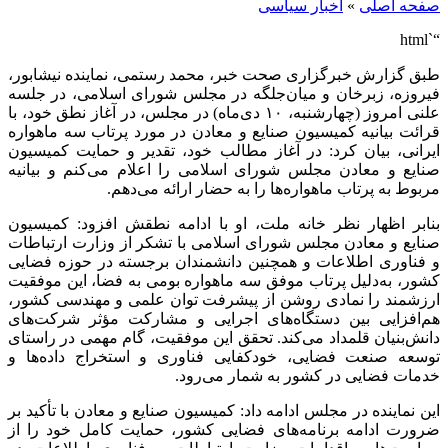
صفحه اصلی
»
اخبار سیاسی
“`html
طبق گزارش خبرگزاری صحت خبر، محمد رستمی، نماینده نیشابور،
فیروزه، زبرخان و میان‌جلگه در مجلس شورای اسلامی، در جلسه
علنی امروز (چهارشنبه، ۱۰ دی‌ماه) در مجلس، در آغاز نطق خود، با
قرائت بیانیه کمیسیون صنایع و معادن در مورد پرتاب سه ماهواره
ایرانی، بیان کرد: در آغاز مطالب خود، تقدیر و حمایت کمیسیون
صنایع و معادن مجلس شورای اسلامی را اعلام می‌کنم و بیانیه
مربوط به پرتاب ماهواره‌ها را به حضار ارائه می‌دهم.
بنابر اظهار نظر خانه ملت، او با ادامه نطقش افزود: کمیسیون
صنایع و معادن مجلس شورای اسلامی با تشکر از وزارت ارتباطات
و فناوری اطلاعات و همچنین دانشمندان برجسته در حوزه فضایی
کشور، به‌دلیل پرتاب موفق سه ماهواره بومی به فضا، این موفقیت
ارزشمند را نمادی روشن از پیشرفت توان علمی و مهندسی کشور،
هم‌افزایی بین دستگاه‌های اجرایی و مشارکت مؤثر شرکت‌های
دانش‌بنیان قلمداد می‌کند. تحقق این موفقیت، گام مهمی در راستای
توسعه صنعت فضایی، خودکفایی فناوری و استخراج داده‌ها و
خدمات فضایی در کشور به شمار می‌رود.
این نماینده در مجلس ادامه داد: کمیسیون صنایع و معادن با تأکید بر
ضرورت ادامه برنامه‌های فضایی کشور، حمایت کامل خود را از