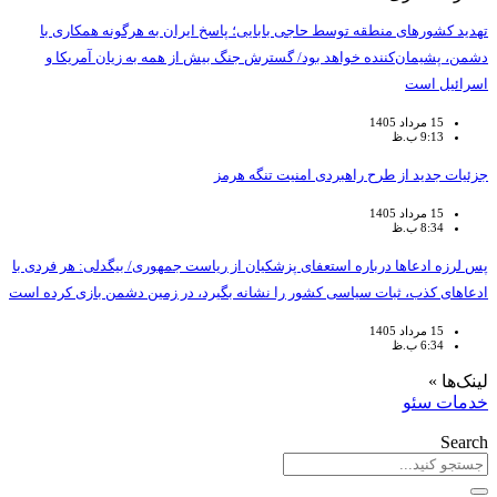
تهدید کشورهای منطقه توسط حاجی بابایی؛ پاسخ ایران به هرگونه همکاری با
دشمن، پشیمان‌کننده خواهد بود/ گسترش جنگ بیش از همه به زیان آمریکا و
اسرائیل است
15 مرداد 1405
9:13 ب.ظ
جزئیات جدید از طرح راهبردی امنیت تنگه هرمز
15 مرداد 1405
8:34 ب.ظ
پس لرزه ادعاها درباره استعفای پزشکیان از ریاست جمهوری/ بیگدلی: هر فردی با
ادعاهای کذب، ثبات سیاسی کشور را نشانه بگیرد، در زمین دشمن بازی کرده است
15 مرداد 1405
6:34 ب.ظ
لینک‌ها »
خدمات سئو
Search