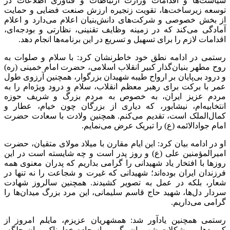
سیاست‌ها و اقدامات وزارت ارتباطات و فناوری اطلاعات در
توسعه زیرساخت‌ها، تقویت زنجیره ارزش صنعت فضایی و حمایت
از بخش خصوصی و شرکت‌های دانش‌بنیان اعلام می‌دارد و اعلام
آمادگی می‌کند که در زمینه وظایف تقنینی، نظارتی و بودجه‌ای،
اقدامات لازم را برای تسهیل و تسریع در این برنامه‌ها انجام دهد.
رستمی در ادامه نطق خود خاطرنشان کرد: با سلام و صلوات به
روح مطهر بنیان‌گذار کبیر انقلاب اسلامی، حضرت امام خمینی (ره)
و درود بی‌پایان بر ارواح طیبه شهیدان بزرگوار، همچنین آرزوی طول
عمر با برکت برای رهبر معظم انقلاب، سلام و درود ویژه‌ام را به
مردم عزیز ایران، به خصوص به مردم بزرگ و شریف حوزه
انتخابیه‌ام، نیشابور، که دیاری از بزرگان چون خیام، عطار و
کمال‌الملک است، تقدیم می‌کنم. همچنین ولادت با سعادت حضرت
امام جوادالائمه (ع) را تبریک عرض می‌نمایم.
او در ادامه بیان کرد: این ایام مقارن با میلاد مولای متقیان، حضرت
امیرالمؤمنین علی (ع) و روز پدر است و چه شایسته است در این
روزها با افتخار یاد شهیدانی را گرامی بداریم که پدران معنوی همه
فرزندان ایران بوده‌اند؛ شهیدانی که غیرت و شجاعت را نه تنها در
شعار، بلکه در عمل به تصویر کشیدند. همچنین سالروز شهادت
سردار دل‌ها، شهید حاج قاسم سلیمانی، این مرد بزرگ میدان‌ها را
گرامی می‌داریم.
رستمی همچنین یادآور شد: همشهریان عزیزم، مایلم امروز از
کمبودها و مشکلات شهرمان بگویم، از جاده خطرناک میان جلگه،