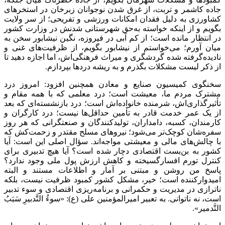
جاده کاشمر و تربت، از غرق شدن نوجوانان زبرخان در استخرهای
کشاورزی به دلیل فقدان امکانات ورزشی و تفریحی؛ از سر ولایت
بگویم و از اینکه خواسته به‌حق شهرستانی شدنش در وزارت کشور
در انتظار مانده است؛ از کم آبی در فیروزه، نگین نیشابور سخن به
میان آورم؛ می‌خواستم از نیشابور بگویم، از ظرفیت‌های غنی و
نادیده‌گرفته شده گردشگری و میراث فرهنگی‌اش، اما اجازه دهید تا
از ذکر لیست مشکلات بگذرم و به ریشه دردها بپردازم.
سخنگوی کمیسیون صنایع و معادن همچنین افزود: امروز درد
مشترک مردم ما، معیشت است؛ درد معلمی که با همه مقام و
تأثیرگذاری‌اش، شرمنده خانواده‌اش است؛ درد بازنشسته‌ای که بعد
از یک عمر خدمت قادر به تأمین حداقل‌ها نیست؛ درد کارگران و
کارمندان، کسبه، دامداران، تولیدکنندگان و صنعتگرانی که هر روز
سفره‌شان کوچک‌تر می‌شود؛ نیروهای مسلح مقتدر و زحمت‌کش که
با چالش‌های مالی و معیشتی مواجه‌اند. سؤال اصلی این است: آیا
کشور به بن‌بست اقتصادی دچار شده است؟ آیا هیچ تدبیری برای
کنترل تورم افسارگسیخته و کاهش ارزش پول ملی وجود ندارد؟
پاسخ من روشن و مبتنی بر آمار و اطلاعات مستند و البته
امیدوارکننده است؛ خیر، مشکل کشور کمبود ظرفیت نیست، بلکه
ناترازی در مدیریت و حکمرانی و برنامه‌ریزی اقتصادی و سوء تدبیر
است، نه ناتوانی. به تعبیر امیرالمؤمنین علی (ع): «سوءُ التَّدبیرِ سَبَبُ
التَّدمیر».