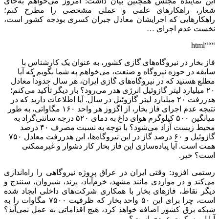
این نماینده مجلس همچنین بیان داشت: امروز می‌خواهم به‌جای
شعار، راهکارهای علمی و عملی مشخصی را مطرح کنم؛
راهکارهایی که اجرایشان معادل جبران کسری بودجه کشور است،
نخست عدم اجرای …
“““html
فاز بخار در نیروگاه‌های گازی کشور، به عنوان یک کارشناس با
سابقه در حوزه نیروگاه و صنعت، می‌خواهم به شما بگویم که آیا
مطلع هستید که در نیروگاه‌های گازی ایران، هر سال حدوداً معادل
۲۰ میلیارد لیتر گازوئیل انرژی هدر می‌رود؟ بار دیگر تأکید می‌کنم؛
هدررفت ۲۰ میلیارد لیتر گازوئیل در سال. آیا اطلاعات دارید که در
نتیجه عدم اجرای فاز بخار، از اگزوز هر واحد ۱۶۰ مگاواتی، به طور
میانگین ۵۰۰ کیلوگرم هوای داغ به دمای ۵۲۰ درجه سانتی‌گراد به
محیط زیست آزاد می‌شود؟ با توجه به نسبت مصرف ۴۰ درصد
گازوئیل و ۶۰ درصد گاز در این نیروگاه‌ها، این هدررفت معادل ۷۵۰
همت است. آیا پیاده‌سازی این فاز بخار کار دشوار و غیرممکنی
است؟ خیر.
رستمی افزود: وقتی ایران در عراق پروژه نیروگاهی را راه‌اندازی
می‌کند و در مواردی مانند مشهد، خرم‌آباد، پرند، شیروان، سنندج و
دیگر نقاط، فازهای بخار با همکاری شرکت‌های داخلی ایجاد شده
است، چرا برای این ۵۰ واحد بخار که ظرفیت ۷۵۰۰ مگاوات را به
شبکه برق کشور اضافه خواهد کرد، هیچ اقداماتی به عمل نمی‌آید؟
آیا این سکوت عمدی است؟