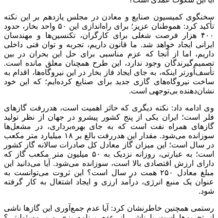
سخنگوی کمیسیون صنایع و معادن در مجلس یازدهم بر این نکته
تأکید کرد: هموطنان عزیز؛ برای راه‌اندازی این ۵۰ واحد بخار، حدود
۴۰۰ هزار فرصت شغلی برای کارگران، تکنسین‌ها و مهندسان
ایرانی ایجاد خواهد شد. ما قانون داریم، تجربه و توان فنی داخلی
داریم، اما از آنجا که عزم مناسبی برای حل این بحران در بین
تصمیم‌گیرندگان وجود ندارد، این طرح همچنان معلق مانده است.
تأسف‌آورتر اینکه، به جای ایجاد فاز بخار در این نیروگاه‌ها، اقدام به
ساخت نیروگاه‌های گازی جدید برای صنایع کرده‌ایم؛ که این خود
نشان‌دهنده بی‌توجهی است.
وی ادامه داد: نکته دیگری که حائز اهمیت است، هدررفت گازهای
فلر است؛ ایران یکی از پنج کشور پیشرو در جهان از نظر تولید
گازهای همراه نفت است که به جای بهره‌برداری، در مشعل‌ها
سوزانده می‌شود. مقدار این هدررفت بالغ بر ۱۸ میلیارد متر مکعب
در سال است؛ این میزان گاز معادل کل صادرات سالانه گاز کشور
است؛ به عبارتی، روزانه نزدیک به ۵۰ میلیون متر مکعب گاز که
دارای ارزش اقتصادی بالا است، سوزانده می‌شود. آیا می‌دانید این
مبلغ معادل ۲۵۰ همت در سال است؟ این ثروت می‌توانست به
عنوان یک منبع انرژی، درآمد ارزی و ایجاد اشتغال به کار گرفته
شود.
رستمی همچنین خاطرنشان کرد: آیا عدم جمع‌آوری این گازها ناشی
از تحریم‌ها است یا ناشی از عدم برنامه‌ریزی و بی‌مسئولیتی؟