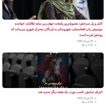
کابل و پل سرخش؛ مغموم‌ترین پایتخت جهان زیر سایه طالبان/ خواننده
موسیقی پاپ افغانستان: شهروندان به مُردگان متحرکِ شهری می‌مانند که
روحش مُرده است
18 مرداد 1405
3:13 ب.ظ
اجرای نمایش «اسب نورد» یک هفته دیگر تمدید شد
18 مرداد 1405
2:45 ب.ظ