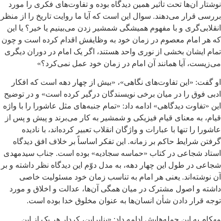
نوشتار آن‌ها تحت تأثیر همین دیدگاه بوده و تفاوت‌های فکری را مورد
بررسی قرار می‌دهند. سوال این است که آیا ما روایت تاریخ را از منظر
انقلابی‌گری و با مفهوم همیشگی شمشیر زدن می‌بینیم یا خیر؟ یا این
که هر امام معصوم در زمان خود به وظایفش اقدام کرده است و چون
تمام ایشان بخشی از نوری واحد هستند، اگر یک امام در دوران دیگری
می‌زیست، آیا همانند آن امام در زمان خود عمل نمی‌کرد؟»
او گفت: «این تفاوت‌های نگاهی»، «بیش از چهار دهه است که افکار
ادبی فوق را در میان برخی نویسندگان درگیر کرده است» و در توضیح
این «تفاوت دیدگاهی» ادامه داد: «تمام جنبه‌های مثل عاشورا را با واژه
قیام، به معنای قیام فیزیکی و شمشیر به کار می‌برند و پیش و پس از
عاشورا را تنها با عبارات و واژگان انقلاب تعبیر کرده‌اند، با نادیده
گرفتن شرایط حاکم بر زمانه. این تفکر اساساً بر خلاف افق دیدگاه
استاد شجاعی در کتاب «حماسه سجادیه» بوده است. جناب سیدمهدی
شجاعی در طول این چهار دهه، به مدل دوّم این دیدگاه نظر داشته و بر
آن نوشته‌اند. یعنی هر امام به تناسب زمان خود مسئولیت خاصی
داشته و اصول مشترک در میان همگی آن‌ها، عدالت و اخلاق و مورد
توجه قرار دادن شأن انسان‌ها به عنوان مخلوق خدا بوده است.
مهکام به این جمله‌هایش ادامه داد: «بنابراین، کردار هر یک از این