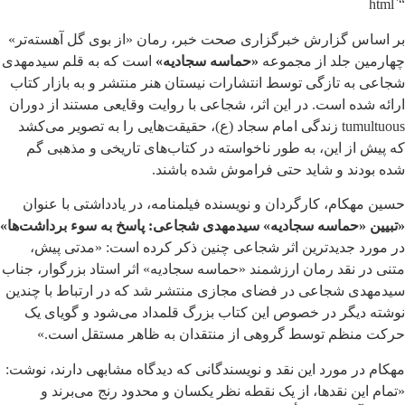
“`html
بر اساس گزارش خبرگزاری صحت خبر، رمان «از بوی گل آهسته‌تر»
چهارمین جلد از مجموعه
«حماسه سجادیه»
است که به قلم سیدمهدی
شجاعی به تازگی توسط انتشارات نیستان هنر منتشر و به بازار کتاب
ارائه شده است. در این اثر، شجاعی با روایت وقایعی مستند از دوران
tumultuous زندگی امام سجاد (ع)، حقیقت‌هایی را به تصویر می‌کشد
که پیش از این، به طور ناخواسته در کتاب‌های تاریخی و مذهبی گم
شده بودند و شاید حتی فراموش شده باشند.
حسین مهکام، کارگردان و نویسنده فیلمنامه، در یادداشتی با عنوان
«تبیین «حماسه سجادیه» سیدمهدی شجاعی: پاسخ به سوء برداشت‌ها»
در مورد جدیدترین اثر شجاعی چنین ذکر کرده است: «مدتی پیش،
متنی در نقد رمان ارزشمند «حماسه سجادیه» اثر استاد بزرگوار، جناب
سیدمهدی شجاعی در فضای مجازی منتشر شد که در ارتباط با چندین
نوشته دیگر در خصوص این کتاب بزرگ قلمداد می‌شود و گویای یک
حرکت منظم توسط گروهی از منتقدان به ظاهر مستقل است.»
مهکام در مورد این نقد و نویسندگانی که دیدگاه مشابهی دارند، نوشت:
«تمام این نقدها، از یک نقطه نظر یکسان و محدود رنج می‌برند و