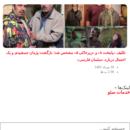
تکلیف «پایتخت ۸» و «زیرخاکی ۵» مشخص شد؛ بازگشت پژمان جمشیدی و یک
احتمال درباره «سلمان فارسی»
18 مرداد 1405
2:36 ب.ظ
لینک‌ها »
خدمات سئو