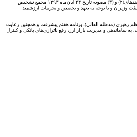
در راستای بند(ب) ماده(۷) قانون بانک مرکزی جمهوری اسلامی ایران مصوب ۳۰ خردادماه ۱۴۰۲ از سوی مجلس شورای اسلامی و همچنین بندهای(۲) و (۳) مصوبه تاریخ ۲۴ آبان‌ماه ۱۳۹۳ مجمع تشخیص
نظام نسبت به نحوه اداره بانک مرکزی؛ به پیشنهاد وزیر محترم امور اقتصادی و دارایی و بر اساس مصوبه جلسه ۱۰ دی‌ماه ۱۴۰۴ هیئت وزیران و با توجه به تعهد و تخصص و تجربیات ارزشمند
ظم رهبری (مدظله العالی)، برنامه هفتم پیشرفت و همچنین رعایت
ه ساماندهی و مدیریت بازار ارز، رفع ناترازی‌های بانکی و کنترل