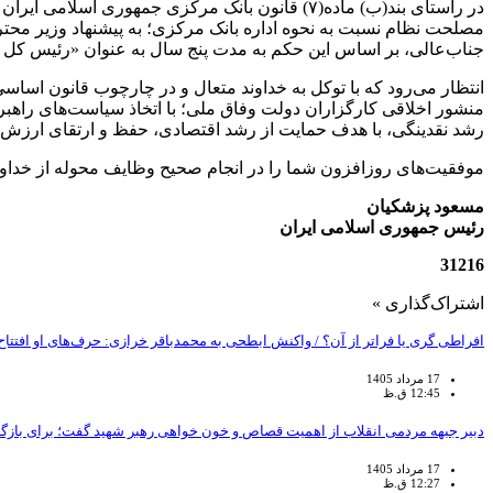
جناب‌عالی، بر اساس این حکم به مدت پنج سال به عنوان «رئیس کل
انتظار می‌رود که با توکل به خداوند متعال و در چارچوب قانون اس
منشور اخلاقی کارگزاران دولت وفاق ملی؛ با اتخاذ سیاست‌های راهبرد
رشد نقدینگی، با هدف حمایت از رشد اقتصادی، حفظ و ارتقای ارزش پو
موفقیت‌های روزافزون شما را در انجام صحیح وظایف محوله از خداون
مسعود پزشکیان
رئیس جمهوری اسلامی ایران
31216
اشتراک‌گذاری »
افراطی گری یا فراتر از آن؟ / واکنش ابطحی به محمدباقر خرازی: حرف‌های او اف
17 مرداد 1405
12:45 ق.ظ
دبیر جبهه مردمی انقلاب از اهمیت قصاص و خون خواهی رهبر شهید گفت؛ برای باز
17 مرداد 1405
12:27 ق.ظ