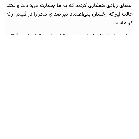
اعضای زیادی همکاری کردند که به ما جسارت می‌دادند و نکته
جالب این‌که رخشان بنی‌اعتماد نیز صدای مادر را در فیلم ارائه
کرده است.
در این برنامه هنرمندانی چون رخشان بنی اعتماد، امیر اثباتی،
مهوش شیخ‌الاسلامی، مهرداد زاهدیان، محمدحسن دامن‌زن،
هادی معصوم دوست، مهرداد فراهانی، علی همراز، امیر
فرض‌الهی، مهدی اسدی، پریسا عشقی، مهدی قربانپور و
مصطفی امامی حضور داشتند.
۲۴۲۲۴۳
اشتراک‌گذاری »