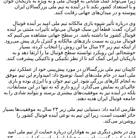
زیرا می‌تواند کمک شایانی به فوتبال ملی و به ویژه به بازیکنان جوان
و با استعداد کشور بکند تا در آینده به تیم ملی بزرگسالان ایران
پیوسته و در میدان‌های جهانی رقابت کنند.
وی درباره تأثیر شیوه بازی مالکانه تیم ملی امید بر آینده فوتبال
ایران، گفت: قطعاً این سبک فوتبال می‌تواند تأثیرات مثبتی بر آینده
فوتبال کشور ما داشته باشد. در سطح جهانی مشاهده می‌کنیم که
فوتبال مدرن به سمت بازی‌های مالکانه و کنترل بازی پیش می‌رود.
از اینکه تیم زیر ۲۳ سال ما این روش را انتخاب کرده، بسیار
خوشحالم. این رویکرد توانسته سطح فوتبال ما را ارتقا دهد و به
بازیکنان ایرانی کمک کند تا از نظر تکنیکی و تاکتیکی پیشرفت کنند.
کاپیتان تیم ملی بزرگسالان در مورد پیش‌بینی خود از عملکرد تیم
ملی امید در جام ملت‌های آسیا، توضیح داد: امیدوارم این تیم موفق
به انجام کارهای بزرگی شود. این تیم جوان و با انرژی بوده و بازی
عالی‌ای به نمایش می‌گذارد. آرزو دارم که نه تنها در این مسابقات،
بلکه در آینده نیز به موفقیت‌های بیشتری برسند و بتوانند شادی را به
جامعه فوتبال ایران هدیه دهند.
طارمی ادامه داد: دستیابی تیم ملی زیر ۲۳ سال به موفقیت‌ها بسیار
حائز اهمیت است، زیرا این تیم به نوعی آینده فوتبال کشور را
روشن‌تر می‌کند.
وی در بخش دیگری نیز به هواداران درباره حمایت از تیم ملی امید
اشاره کرد و گفت: پیام من به هواداران این است که از تیم زیر ۲۳