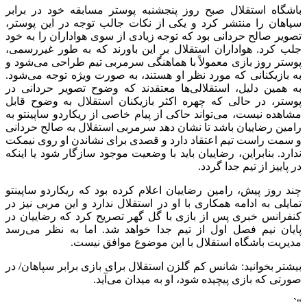
باشگاه استقلال صبح روز پنجشنبه پوستر مسابقه خود در برابر
سپاهان را منتشر کرد و یکی از نکات جالب توجه در این پوستر،
تصویر صالح حردانی بود که توجه زیادی از سوی هواداران را به خود
جلب کرد. هواداران استقلال بر این باورند که به طور غیررسمی،
پوستر روز بازی معمولاً با هماهنگی سرمربی تیم طراحی می‌شود و
به بازیکنانی که مورد نظر او هستند، به صورت ویژه توجه می‌شود.
به همین دلیل، استقلالی‌ها معتقدند که وضوح تصویر حردانی در
پوستر، در حالی که چهره اکثر بازیکنان استقلال به وضوح قابل
مشاهده نیست، می‌تواند حاکی از پیام خاصی از ریکاردو ساپینتو به
رامین رضاییان باشد تا نشان دهد سرمربی استقلال به صالح حردانی
و سمت راست تیم اعتقاد دارد و قصدی برای نشاندن او روی نیمکت
ندارد. بنابراین، رضاییان باید با وضعیت موجود سازگار شود یا اینکه
در پاییز از تیم جدا گردد.
چند روز پیش، رامین رضاییان اعلام کرده بود که ریکاردو ساپینتو
تمایلی به ادامه همکاری با او در استقلال ندارد و این مربی نیز در
کنفرانس خبری پس از بازی با گل گهر تصریح کرد که رضاییان در
پایان نیم فصل اول از تیم جدا خواهد شد. اما به نظر می‌رسد
مدیریت باشگاه استقلال با این موضوع موافق نیست.
بیشتر بخوانید: شانس کم گلزن استقلال برای بازی برابر سپاهان/ در
صورتی که بازی پیچیده شود، او به میدان می‌آید.
“`