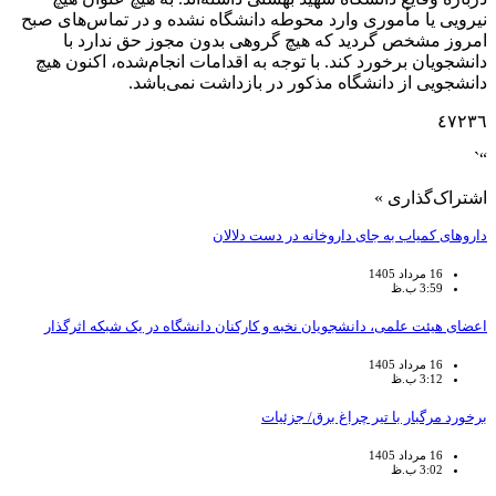
نیرویی یا مأموری وارد محوطه دانشگاه نشده و در تماس‌های صبح
امروز مشخص گردید که هیچ گروهی بدون مجوز حق ندارد با
دانشجویان برخورد کند. با توجه به اقدامات انجام‌شده، اکنون هیچ
دانشجویی از دانشگاه مذکور در بازداشت نمی‌باشد.
٤٧٢٣٦
“`
اشتراک‌گذاری »
داروهای کمیاب به جای داروخانه در دست دلالان
16 مرداد 1405
3:59 ب.ظ
اعضای هیئت علمی، دانشجویان نخبه و کارکنان دانشگاه در یک شبکه‌ اثرگذار
16 مرداد 1405
3:12 ب.ظ
برخورد مرگبار با تیر چراغ برق/ جزئیات
16 مرداد 1405
3:02 ب.ظ