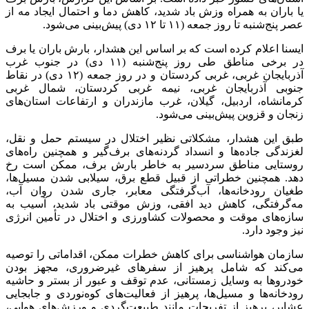
یا باران به همراه وزش باد شدید، کاهش دما و احتمال ایجاد مه از
عصر پنج‌شنبه تا روز جمعه (۱۱ تا ۱۲ دی) پیش‌بینی می‌شود.
ایسنا اعلام کرده است که بر اساس این هشدار، بارش باران یا برف
در برخی مناطق طی روز پنج‌شنبه (۱۱ دی) در جنوب غرب
آذربایجان غربی، غربی کردستان و در روز جمعه (۱۲ دی) در نقاط
جنوبی آذربایجان غربی، نیمه غربی کردستان، شمال غربی
کرمانشاه، اردبیل، گیلان، غرب مازندران و ارتفاعات استان‌های
زنجان و قزوین پیش‌بینی می‌شود.
طبق این هشدار، مشکلاتی نظیر اختلال در سیستم حمل و نقل،
لغزندگی جاده‌ها و انسداد گردنه‌های برف‌گیر و همچنین راه‌های
روستایی مناطق سردسیر به خاطر بارش برف، ممکن است رخ
دهد. همچنین خطراتی از قبیل قطع برق، سیلابی شدن مسیل‌ها،
طغیان رودخانه‌ها، آب‌گرفتگی معابر، جاری شدن روان آب،
مه‌گرفتگی، کاهش دید افقی، وزش موقتی باد شدید، آسیب به
سازه‌های موقت و محصولات کشاورزی و اختلال در تأمین انرژی
نیز وجود دارد.
سازمان هواشناسی برای کاهش خطرات ممکن، اقداماتی را توصیه
می‌کند که شامل پرهیز از سفرهای غیرضروری، مجهز بودن
خودروها به وسایل زمستانی، عدم توقف و عبور از بستر و حاشیه
رودخانه‌ها و مسیل‌ها، پرهیز از فعالیت‌های کوه‌نوردی و جابجایی
عشایر، پرهیز از تفریحات مانند طبیعت‌گردی و ورزش‌های هوایی،