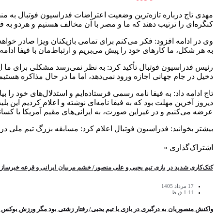
مهدی تاج درباره تازه‌ترین وضعیت اعتراضات فدراسیون فوتبال به م
کنگره‌ای را ترتیب دهند که ما و مصر با آن مخالف هستیم و هردو به 
وی در ادامه افزود: فکر می‌کنم برای تمامی بازیکنان ویزا صادر خوا
به هر شکل، ما کارهای خود را پیش می‌بریم و ارتباط‌مان با فیفا ادامه 
دخیل در جام جهانی اجازه ورود نمی‌دهد، اما ما در حال مذاکره هستیم
دیروز آخرین مهلت بود که به فیفا نامه‌ای نوشته و اعلام کردیم این بلیت‌
عرضه می‌کنیم و در غیراین صورت، به ایرانی‌های مقیم آمریکا یا کسا
بیشتر بخوانید: فدراسیون فوتبال اعلام کرد: مسابقه بزرگ تیم ملی در
اشتراک‌گذاری »
کتک‌کاری شدید در بازی تیم یحیی و علی منصور/ خشم مربیان ایرانی‌ و قرعه خبرساز با
17 مرداد 1405
1:11 ق.ظ
واکنش منصوریان به درگیری در بازی با تیم یحیی/ رفتار زشتی بود مگر ورزش بوکس