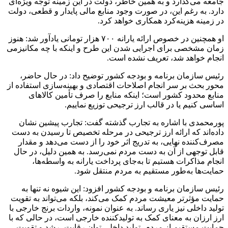
جامعه می‌گذارد و به همین خاطر، دولت در این زمینه توجه ویژه‌ای
دارد. به رغم این، در صورت وجود منابع مالی پایدار و قطعی، دولت
در زمینه هزینه‌کرد همکاری خواهد کرد.
او همچنین در خصوص ارائه یارانه ۷۰۰ هزار تومانی یادآور شد: هنوز
زمان مشخصی برای اجرایی شدن این طرح و اینکه با چه مکانیزمی
انجام خواهد شد، تعریف نشده است.
رئیس سازمان برنامه و بودجه کشور توضیح داد: در حال حاضر،
محور بحث بر سر انجام اصلاحات اقتصادی و بهینه‌سازی استفاده از
منابع محدود کشور است؛ اینکه منابع را صرف تأمین کالاهای
اساسی کنیم یا در قالب ارز ترجیحی توزیع نماییم.
پورمحمدی با اشاره به تجارب گذشته گفت: تجارب پیشین نشان
داده‌اند که ارائه ارز ترجیحی در مرحله تخصیص تا رسیدن به دست
مصرف‌کننده نهایی، به تدریج اثر خود را از دست می‌دهد و مقدار
قابل توجهی از آن به دست مردم نمی‌رسد. به همین دلیل، در حال
انجام مذاکرات هستیم تا به‌جای پرداخت یارانه به واسطه‌ها،
حمایت‌ها به‌طور مستقیم به مردم منتقل شود.
رئیس سازمان برنامه و بودجه کشور افزود: این شیوه نه تنها به
حمایت مؤثرتر معیشت مردم کمک می‌کند، بلکه می‌تواند به تقویت
تولید داخلی نیز یاری رساند. به عنوان نمونه، واردات برنج خارجی با
ارز ارزان به معنای کمک به تولیدکننده خارجی است، در حالی که با
حمایت مستقیم از مردم، تولید داخلی توان رقابت، رشد و تقویت