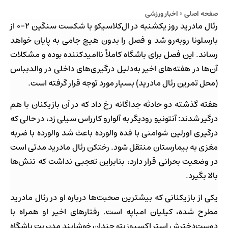
صفحه اصلی
»
اخبار ورزشی
رئال مادرید روز یکشنبه در ال‌کلاسیکو با شکست سنگین ۲-۰ از
بارسلونا روبه‌رو شد و فصل را بدون هیچ جامی به پایان خواهد
رساند. این فصل برای باشگاه کاملاً ناامیدکننده بوده و مشکلات
آن‌ها در هفته‌های اخیر به‌دلیل درگیری‌های داخلی در والدبباس
(محل تمرین رئال مادرید) بسیار مورد توجه قرار گرفته است.
هفته گذشته دو حادثه جداگانه رخ داد که در آن بازیکنان با هم
درگیر شدند: آنتونیو رودیگر به آلوارو کارراس سیلی زد، در حالی که
درگیری اورلین شوامنی با فده والورده باعث شد والورده با ضربه
مغزی به بیمارستان منتقل شود. رختکن رئال مادرید مدتی است
در وضعیت بحرانی قرار دارد، بنابراین تعجبی نداشت که تنش‌ها
بالا بگیرد.
یکی از بازیکنانی که بیشترین صحبت‌ها درباره او در رئال مادرید
مطرح شده، کیلیان امباپه است. رفتارهای اخیر او همراه با
دوست‌دخترش استر اکسپوزیتو چندان خوشایندِ مدیریت باشگاه