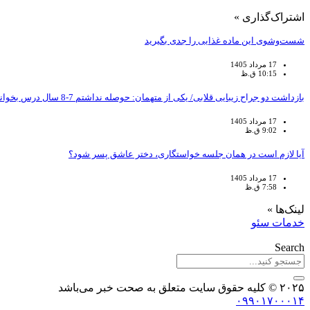
اشتراک‌گذاری »
شست‌وشوی این ماده غذایی را جدی بگیرید
17 مرداد 1405
10:15 ق.ظ
بازداشت دو جراح زیبایی قلابی/ یکی از متهمان: حوصله نداشتم 7-8 سال درس بخوانم تا پزشک شوم؛ عفونت بیماران یا کج شدن صورت آنها تقصبر خودشان بود
17 مرداد 1405
9:02 ق.ظ
آیا لازم است در همان جلسه خواستگاری، دختر عاشق پسر شود؟
17 مرداد 1405
7:58 ق.ظ
لینک‌ها »
خدمات سئو
Search
۲۰۲۵ © کلیه حقوق سایت متعلق به صحت خبر می‌باشد
۰۹۹۰۱۷۰۰۰۱۴