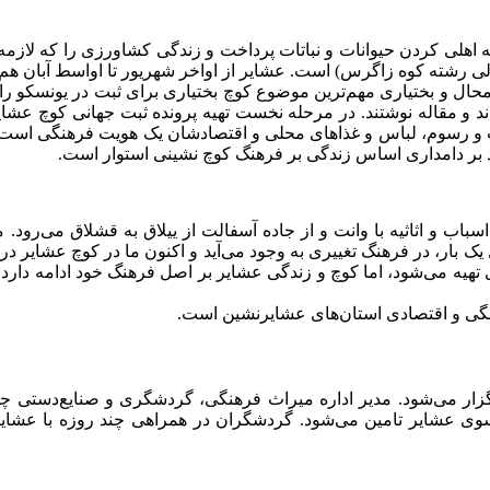
 اهلی کردن حیوانات و نباتات پرداخت و زندگی کشاورزی را که لازمه 
الی رشته کوه زاگرس) است. عشایر از اواخر شهریور تا اواسط آبان هم 
 و بختیاری مهم‌ترین موضوع کوچ بختیاری برای ثبت در یونسکو را ش
ند و مقاله نوشتند. در مرحله نخست تهیه پرونده ثبت جهانی کوچ عشای
اب و رسوم، لباس و غذاهای محلی و اقتصادشان یک هویت فرهنگی است 
بر دامداری اساس زندگی بر فرهنگ کوچ نشینی استوار است.
 اسباب و اثاثیه با وانت و از جاده آسفالت از ییلاق به قشلاق می‌رو
 یک بار، در فرهنگ تغییری به وجود می‌آید و اکنون ما در کوچ عشایر
تهیه می‌شود، اما کوچ و زندگی عشایر بر اصل فرهنگ خود ادامه دارد. ب
نگی و اقتصادی استان‌های عشایرنشین است.
تیاری از ۶ تا ۸ خرداد در شهرکرد برگزار می‌شود. مدیر اداره میراث فرهنگی، گردشگری
 عشایر تامین می‌شود. گردشگران در همراهی چند روزه با عشایر با