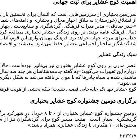
اهمیت کوچ عشایر برای ثبت جهانی
سرزمین بختیاری از سرزمین‌هایی است که انسان برای نخستین بار به
از قشلاق (خوزستان) به ییلاق (چهار محال و بختیاری و دامنه‌های شم
«حیدر صادقی» مدیر میراث فرهنگی، گردشگری و صنایع‌دستی چهارمحال
دنبال فرهنگ عامه بودند، بر روی زندگی عشایر بختیاری مطالعه کرد
جذاب برای مردم جهان خواهد بود. فرهنگ مهمان‌نوازی این قوم، آد
شفگت‌انگیز ساختار اجتماعی عشایر حفظ می‌شود. معیشت و اقتصاد 
سبک زندگی عشایر
عصر مدرن بر روی کوچ عشایر بختیاری نیز بی‌تاثیر نبوده‌است. حالا
درباره این تغییرات می‌گوید: «به گفته جامعه‌شناسان هر چند صد سال
ماشینی شده یا سیاه‌چادرها که با موی بز بافته می‌شد به شکل دیگری 
می‌شود.»
کوچ عشایر تنها یک جابه‌جایی فصلی نیست؛ بلکه بخشی از هویت فره
برگزاری دومین جشنواره کوچ عشایر بختیاری
دومین جشنواره کوچ عشایر بخ
گردشگری استان است. امنیت مسیر کوچ برای گردشگران نیز از سوی
محدوده‌ای ۱۰ هکتاری با زندگی عشایری همراه باشند.»
۲۳۳۲۱۷