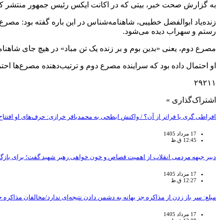
به گزارش صحت خبر، بیتی که در اکانت ایکس رئیس جمهور منتشر ک
زنده‌یاد ابوالفضل خطیبی، شاهنامه‌شناس در این باره گفته بود: مصر
رستم و سهراب دیده می‌شود.
مصرع دوم، یعنی «بدین بوم و بر زنده یک تن مباد» در هیچ جای شاه
او احتمال داده بود که سراینده مصرع دوم و ترتیب‌دهنده مصرع‌ها احت
۲۹۲۱۱
اشتراک‌گذاری »
افراطی گری یا فراتر از آن؟ / واکنش ابطحی به محمدباقر خرازی: حرف‌های او اف
17 مرداد 1405
12:45 ق.ظ
دبیر جبهه مردمی انقلاب از اهمیت قصاص و خون خواهی رهبر شهید گفت؛ برای باز
17 مرداد 1405
12:27 ق.ظ
مبلغ: سر باز زدن از مذاکره‌ جز بهانه به دشمن دادن نتیجه‌ای ندارد/مخالفان مذاکره ح
17 مرداد 1405