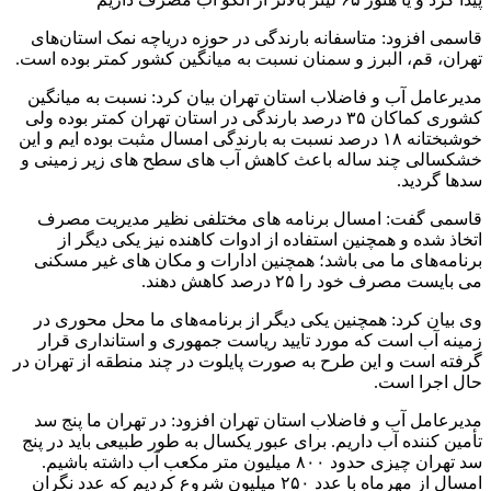
قاسمی افزود: متاسفانه بارندگی در حوزه دریاچه نمک استان‌های
تهران، قم، البرز و سمنان نسبت به میانگین کشور کمتر بوده است.
مدیرعامل آب و فاضلاب استان تهران بیان کرد: نسبت به میانگین
کشوری کماکان ۳۵ درصد بارندگی در استان تهران کمتر بوده ولی
خوشبختانه ۱۸ درصد نسبت به بارندگی امسال مثبت بوده ایم و این
خشکسالی چند ساله باعث کاهش آب های سطح های زیر زمینی و
سدها گردید.
قاسمی گفت: امسال برنامه های مختلفی نظیر مدیریت مصرف
اتخاذ شده و همچنین استفاده از ادوات کاهنده نیز یکی دیگر از
برنامه‌های ما می باشد؛ همچنین ادارات و مکان های غیر مسکنی
می بایست مصرف خود را ۲۵ درصد کاهش دهند.
وی بیان کرد: همچنین یکی دیگر از برنامه‌های ما محل محوری در
زمینه آب است که مورد تایید ریاست جمهوری و استانداری قرار
گرفته است و این طرح به صورت پایلوت در چند منطقه از تهران در
حال اجرا است.
مدیرعامل آب و فاضلاب استان تهران افزود: در تهران ما پنج سد
تأمین کننده آب داریم. برای عبور یکسال به طور طبیعی باید در پنج
سد تهران چیزی حدود ۸۰۰ میلیون متر مکعب آب داشته باشیم.
امسال از مهرماه با عدد ۲۵۰ میلیون شروع کردیم که عدد نگران