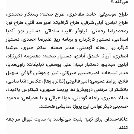
می‌کند.»
طراح موسیقی: حامد ‌مفاخری، طراح صحنه: رستگار محمدی،
طراح لباس: آیلی ‌شرفی، طراح گرافیک: امیر ‌صداقتی، طراح نور:
رمحمدرضا ‌رحمتی، نیلوفر ‌نقیب ‌ساداتی، دستیار نور: آندیا
‌اسلامی، دستیار کارگردان و برنامه ریز: علیرضا ‌احمدی، دستیار
کارگردان: ریحانه ‌گودینی، مدیر صحنه: سالار ‌خیری، عرشیا
‌اصغری، آریانا ‌خندق ‌آبادی، دستیار صحنه: معصومه ‌اکبرنژاد،
آیلین مهدیلو، دستیار تهیه: علی ‌یوسفی، تبلیغات: راوی‌مدیا،
مدیر تبلیغات: امیرحسین ‌میرزائی، تیزر و موشن گرافی: سهیل
‌فلاح، روابط عمومی: امیر ‌قالیچی (تئاتر ‌بازها)، عکاس: آتنا ‌صامی،
باتشکر از: مرتضی ‌درویش‌زاده، پریسا صبوری، کیکاوس یاکیده،
میلاد ‌معیری، راحله ‌گودینی، مونا ‌غیاثی و با همراهی: محمود
حسینی دیگر عوامل این پروژه نمایشی هستند.
علاقه‌مندان برای تهیه بلیت می‌توانند به سایت‌ تیوال مراجعه
کنند.