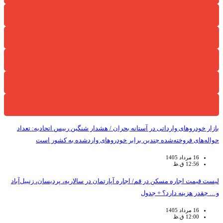
بازار خودروهای وارداتی در آستانه بحران / هشدار شنگین رییس اتحادیه: تعداد
حواله‌های فروخته‌شده چندین برابر خودروهای واردشده به کشور است
16 مرداد 1405
12:56 ق.ظ
لیست قیمت اجاره مسکن در قم/ اجاره آپارتمان در سالاریه، پردیسان، زنبیل‌آباد
و… چقدر هزینه دارد؟ + جدول
16 مرداد 1405
12:00 ق.ظ