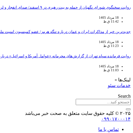
روایت سخنگوی شورای نگهبان از حمله به بیت رهبری در ۹ اسفند/ صدای انفجار و لرزش ساختمان کاملاً احساس شد/ ساختمان را تخلیه نکردیم
18 مرداد 1405
11:42 ق.ظ
جدیدترین خبر از مذاکرات ایران و عمان درباره تنگه هرمز/ عضو کمیسیون امنیت ملی
18 مرداد 1405
11:23 ق.ظ
روایت فرمانده سپاه تهران از گزارش‌های محرمانه «عوامل آمریکا و اسرائیل» دربار
18 مرداد 1405
11:03 ق.ظ
لینک‌ها »
خدمات سئو
Search
۲۰۲۵ © کلیه حقوق سایت متعلق به صحت خبر می‌باشد
۰۹۹۰۱۷۰۰۰۱۴
تماس با ما