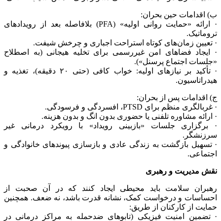
ب) اقدامات حین بحران:
· ارائه «حمایت روانی اولیه» (PFA) بلافاصله بعد از رویدادهای
تروماتیک.
· تعیین زمان‌های کوتاه استراحت اجباری و چرخش شیفت.
· ایجاد فضاهای امن غیررسمی برای تخلیه هیجانی (به اصطلاح
«جلسات اجتماع پرسنل»).
· تأکید بر نیازهای اولیه: خواب کافی (حتی ۲۰ دقیقه)، تغذیه و
هیدراتاسیون.
ج) اقدامات پس از بحران:
· غربالگری منظم برای PTSD، افسردگی و فرسودگی.
· ارائه مشاوره تلفنی یا حضوری بدون انگ و بدون هزینه.
· برگزاری جلسات «بازبینی رویداد» با رویکرد درمانی غیر
سرزنشگر.
· تسهیل بازگشت به زندگی عادی و بازسازی پیوندهای خانوادگی و
اجتماعی.
نقش مدیریت و رهبری
رهبران سلامت باید محیطی ایجاد کنند که در آن صحبت از
احساسات و درخواست کمک، نشانه قدرت باشد، نه ضعف. همچنین
حمایت از کارکنان از طریق:
· تضمین امنیت فیزیکی (تابوهای ضدحمله به مراکز درمانی در