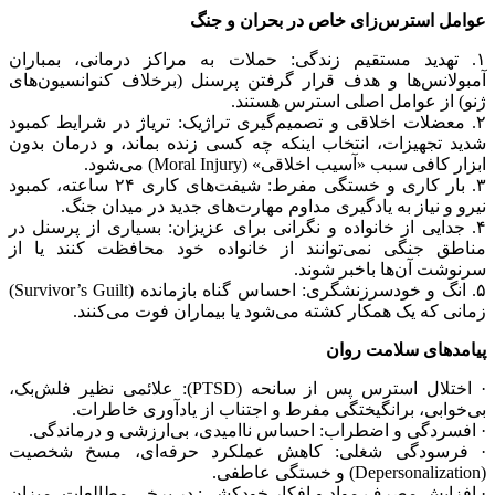
عوامل استرس‌زای خاص در بحران و جنگ
۱. تهدید مستقیم زندگی: حملات به مراکز درمانی، بمباران
آمبولانس‌ها و هدف قرار گرفتن پرسنل (برخلاف کنوانسیون‌های
ژنو) از عوامل اصلی استرس هستند.
۲. معضلات اخلاقی و تصمیم‌گیری تراژیک: تریاژ در شرایط کمبود
شدید تجهیزات، انتخاب اینکه چه کسی زنده بماند، و درمان بدون
ابزار کافی سبب «آسیب اخلاقی» (Moral Injury) می‌شود.
۳. بار کاری و خستگی مفرط: شیفت‌های کاری ۲۴ ساعته، کمبود
نیرو و نیاز به یادگیری مداوم مهارت‌های جدید در میدان جنگ.
۴. جدایی از خانواده و نگرانی برای عزیزان: بسیاری از پرسنل در
مناطق جنگی نمی‌توانند از خانواده خود محافظت کنند یا از
سرنوشت آن‌ها باخبر شوند.
۵. انگ و خودسرزنشگری: احساس گناه بازمانده (Survivor’s Guilt)
زمانی که یک همکار کشته می‌شود یا بیماران فوت می‌کنند.
پیامدهای سلامت روان
· اختلال استرس پس از سانحه (PTSD): علائمی نظیر فلش‌بک،
بی‌خوابی، برانگیختگی مفرط و اجتناب از یادآوری خاطرات.
· افسردگی و اضطراب: احساس ناامیدی، بی‌ارزشی و درماندگی.
· فرسودگی شغلی: کاهش عملکرد حرفه‌ای، مسخ شخصیت
(Depersonalization) و خستگی عاطفی.
· افزایش مصرف مواد و افکار خودکشی: در برخی مطالعات، میزان