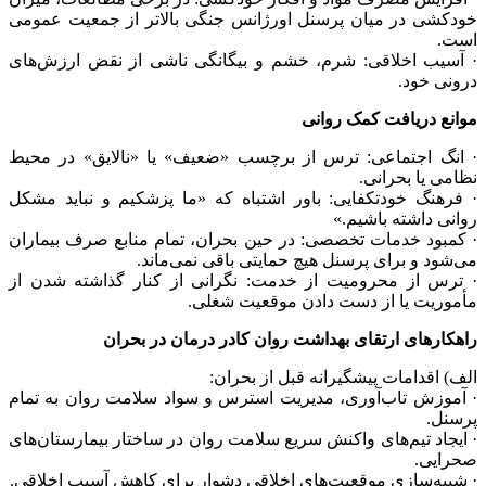
خودکشی در میان پرسنل اورژانس جنگی بالاتر از جمعیت عمومی
است.
· آسیب اخلاقی: شرم، خشم و بیگانگی ناشی از نقض ارزش‌های
درونی خود.
موانع دریافت کمک روانی
· انگ اجتماعی: ترس از برچسب «ضعیف» یا «نالایق» در محیط
نظامی یا بحرانی.
· فرهنگ خودتکفایی: باور اشتباه که «ما پزشکیم و نباید مشکل
روانی داشته باشیم.»
· کمبود خدمات تخصصی: در حین بحران، تمام منابع صرف بیماران
می‌شود و برای پرسنل هیچ حمایتی باقی نمی‌ماند.
· ترس از محرومیت از خدمت: نگرانی از کنار گذاشته شدن از
مأموریت یا از دست دادن موقعیت شغلی.
راهکارهای ارتقای بهداشت روان کادر درمان در بحران
الف) اقدامات پیشگیرانه قبل از بحران:
· آموزش تاب‌آوری، مدیریت استرس و سواد سلامت روان به تمام
پرسنل.
· ایجاد تیم‌های واکنش سریع سلامت روان در ساختار بیمارستان‌های
صحرایی.
· شبیه‌سازی موقعیت‌های اخلاقی دشوار برای کاهش آسیب اخلاقی.