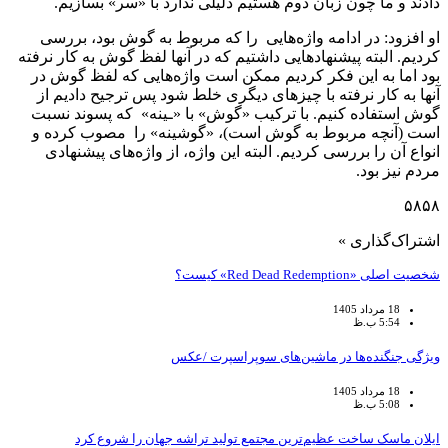
دادند و ما چون زبان دوم هستیم دلیلی ندارد با «سر» بسازیم.
او افزود: در ادامه واژه‌هایی را که مربوط به گوش بود، بررسی
کردیم. البته پیشنهادهایی داشتیم که در آنها لفظ گوش به کار نرفته
بود اما به این فکر کردیم ممکن است واژه‌هایی که لفظ گوش در
آنها به کار نرفته با چیزهای دیگری خلط شود پس ترجیح دادیم از
گوش استفاده کنیم. با ترکیب «گوش» با «ـینه» که پسوند نسبت
است (آنچه مربوط به گوش است)، «گوشینه» را مصوب کرده و
انواع آن را بررسی کردیم. البته این واژه، از واژه‌های پیشنهادی
مردم نیز بود.
۵۸۵۸
اشتراک‌گذاری »
شخصیت اصلی «Red Dead Redemption» کیست؟
18 مرداد 1405
5:54 ب.ظ
ویژگی جنگنده‌ها در ماشین‌های سوپراسپرت /عکس
18 مرداد 1405
5:08 ب.ظ
ایلان ماسک ساخت عظیم‌ترین مجتمع تولید تراشه جهان را شروع کرد