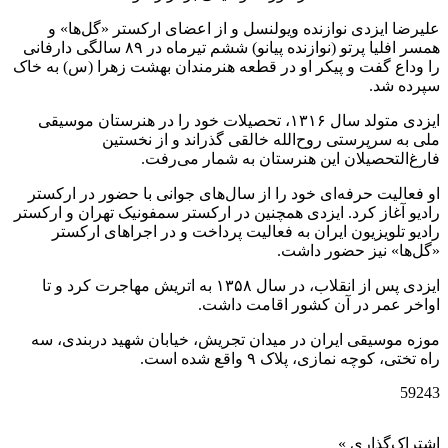
علیرضا ایزدی نوازنده ویولنسل و از اعضای ارکستر «گل‌ها» و
همسر افلیا پرتو (نوازنده پیانو) ششم تیرماه در ۸۹ سالگی دارفانی
را وداع گفت و پیکر او در قطعه هنرمندان بهشت زهرا (س) به خاک
سپرده شد.
ایزدی متولد سال ۱۳۱۶، تحصیلات خود را در هنرستان موسیقی
ملی به سرپرستی روح‌الله خالقی گذراند و از نخستین
فارغ‌التحصیلان این هنرستان به شمار می‌رفت.
او فعالیت حرفه‌ای خود را از سال‌های جوانی با حضور در ارکستر
رادیو آغاز کرد. ایزدی همچنین در ارکستر سمفونیک تهران و ارکستر
رادیو تلویزیون ایران به فعالیت پرداخت و در اجراهای ارکستر
«گل‌ها» نیز حضور داشت.
ایزدی پس از انقلاب، در سال ۱۳۵۸ به اتریش مهاجرت کرد و تا
اواخر عمر در آن کشور اقامت داشت.
موزه موسیقی ایران در میدان تجریش، خیابان شهید دربندی، سه
راه تختی، کوچه نمازی، پلاک ۹ واقع شده است.
59243
اشتراک‌گذاری »