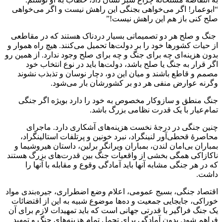
“ابوعمار! اگر می‌خواهی بجنگی این راهش نیست و اگر می‌خواهی
صلح کنی باز هم این راهش نیست!”
جنگ و صلح هر دو تصمیماتی بسیار دردناک هستند که در مقاطعی
از حیات کشورها خود را بر دولت‌ها تحمیل می‌کنند. هیچ راه هموار و
بدون هزینه‌ای چه برای جنگ و چه برای صلح وجود ندارد. از همین رو
اگر قرار به جنگ یا صلح باشد، دولت‌ها باید در نوع انتخاب خود
مصمم و قاطع باشند و میان این دو، دچار نوسان و تذبذب نشوند
وگرنه عوارض منفی هر دو بر کشورشان بار می‌شود.
جنگ منطق و سازوکار مخصوص به خود را دارد بویژه اگر جنگی
تمام‌عیار با یک قدرت نظامی بزرگ باشد.
چنین جنگی در درجهٔ نخست هزینه‌های آشکاری دارد. ماجرای
محاصرهٔ قحطی‌آور لنینگراد، نبرد خونین و پرتلفات استالینگراد،
بمباران بی‌امان لندن، بمباران ویرانگر برلین، داستان هیروشیما و
ناکازاکی همگی بخشی از واقعیات جنگ بین قدرت‌های بزرگ هستند
که در هر جنگی مشابه آنها باید آمادگی وقوع و مقابله با آنها را
داشت.
اقتصاد جنگی‌، بسیج عمومی، اعلام وضع اضطراری، جیره‌بندی مواد
خوراکی، جابجایی جمعیت و ده‌ها موضوع شبیه به این از اقتضائات
یک جنگ فراگیر با قدرتی جهانی است که باید تمهیدات لازم برای آن
فراهم شود. بدون آمادگی برای تحمل تمام هزینه‌های جنگ و تمهید