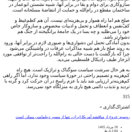
سازوکاری برای دوام و بقا در برابر آنها، شبیه نشستن ابوعمار در
ساختمان مقطع در رام‌الله و حمایت از انتفاضهٔ مسلحانه است.
صلح هم اما راه هموار و بی‌هزینه‌ای نیست. آن هم کظم‌غیظ و
کفّ‌نفس و انعطاف و تحمل و ادبیات مخصوص و سازوکار خاص
خود را می‌طلبد و چه بسا در یک جامعهٔ برانگیخته از جنگ هم
دشوارتر باشد.
بدون آمادگی تحمل این دشواری‌ها و صبوری لازم در برابر آنها، ورود
به روند صلح باز هم شبیه مذاکرات عرفات در واشینگتن می‌شود
چرا که بازگشت با دست خالی به رام‌الله را راحت‌تر از توافقی مورد
انزجار طیف رادیکال فلسطینی می‌دید.
به هر حال سرشت سیاست سوگناک و تراژیک است. هیچ راه
کم‌هزینه و تصمیم راحتی در حوزهٔ سیاست وجود ندارد، اما اگر راهی
کم‌هزینه‌تر ارزیابی شد باید با عزم راسخ در آن حرکت کرد و گرنه با
تردید و تذبذب دائمی هیچ باری به منزلگاه خود نمی‌رسد.
315
اشتراک‌گذاری »
روسیه: خروج از مناقشه آمریکا-ایران، تنها از مسیر دیپلماسی ممکن است
18 مرداد 1405
2:04 ق.ظ