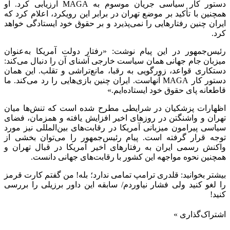
دستور کار سیاسی جریان موسوم به MAGA ارزیابی کرد. او
همچنین با تأکید بر موضع تهران در برابر این رویکرد، اعلام کرد که
ایران چنین رفتارهایی را نمی‌پذیرد و بر حقوق خود ایستادگی خواهد
کرد.
رئیس‌جمهور در این پیام نوشت: «رفتار دولت آمریکا به‌عنوان
میزبان جام جهانی همان سیاست خارجی آشنای آن را دنبال می‌کند:
دستکاری قواعد، زورگویی به رقبا، مانع‌تراشی و تقلب. این همان
دستور کار MAGA آنهاست. ایران چنین بازی‌هایی را رد می‌کند. ما
قاطعانه پای حقوق خود ایستاده‌ایم.»
اظهارات پزشکیان در شرایطی مطرح شده است که تنش‌ها میان
تهران و واشنگتن در روزهای اخیر افزایش یافته و همزمان، فضای
سیاسی پیرامون میزبانی آمریکا در رقابت‌های بین‌المللی نیز مورد
توجه قرار گرفته است. پیام رئیس‌جمهور را می‌توان بخشی از
واکنش رسمی ایران به رفتارهای اخیر آمریکا در قبال تهران و
همچنین نحوه مواجهه این کشور با رقابت‌های جهانی دانست.
بیشتر بخوانید: قلدری ترامپ تمامی ندارد؛ بله! من گفتم کارت قرمز
را لغو کنید ولی فشار نیاوردم/ سابقه این داور برزیلی را بررسی
کنید!
اشتراک‌گذاری »