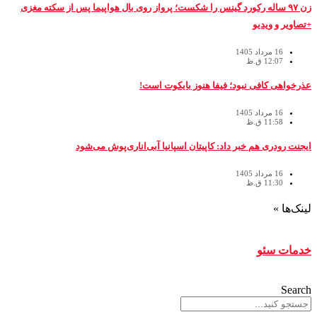
زن ۹۷ ساله رکورد گینس را شکست؛ پرواز روی بال هواپیما پس از سکته مغزی
+تصاویر و ویدیو
16 مرداد 1405
12:07 ق.ظ
عذرخواهی کافی نبود؛ فیفا هنوز بایکوت است!
16 مرداد 1405
11:58 ق.ظ
ایجنت رودری هم خبر داد: کاپیتان اسپانیا آبی‌اناری‌پوش می‌شود
16 مرداد 1405
11:30 ق.ظ
لینک‌ها »
خدمات سئو
Search