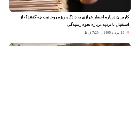
کاربران درباره احضار خرازی به دادگاه ویژه روحانیت چه گفتند؟/ از
استقبال تا تردید درباره نحوه رسیدگی
19 مرداد 1405
7:20 ق.ظ
آخرین آمار از آسیب‌های وارد آمده بر میانکاله / سوختن ۵۳۶ هکتار از
پناهگاه حیات وحش طی کمتر از ۲۰ روز
19 مرداد 1405
2:50 ق.ظ
لینک‌ها »
خدمات سئو