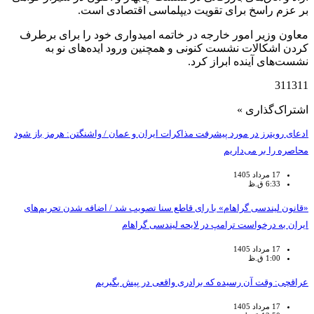
بر عزم راسخ برای تقویت دیپلماسی اقتصادی است.
معاون وزیر امور خارجه در خاتمه امیدواری خود را برای برطرف
کردن اشکالات نشست کنونی و همچنین ورود ایده‌های نو به
نشست‌های آینده ابراز کرد.
311311
اشتراک‌گذاری »
ادعای رویترز در مورد پیشرفت مذاکرات ایران و عمان / واشنگتن: هرمز باز شود
محاصره را بر می‌داریم
17 مرداد 1405
6:33 ق.ظ
«قانون لیندسی گراهام» با رای قاطع سنا تصویب شد / اضافه شدن تحریم‌های
ایران به درخواست ترامپ در لایحه لیندسی گراهام
17 مرداد 1405
1:00 ق.ظ
عراقچی: وقت آن رسیده که برادری واقعی در پیش بگیریم
17 مرداد 1405