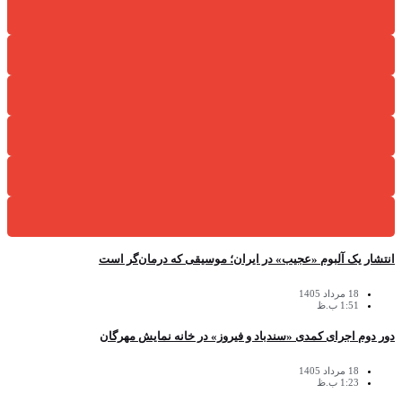
انتشار یک آلبوم «عجیب» در ایران؛ موسیقی که درمان‌گر است
18 مرداد 1405
1:51 ب.ظ
دور دوم اجرای کمدی «سندباد و فیروز» در خانه نمایش مهرگان
18 مرداد 1405
1:23 ب.ظ