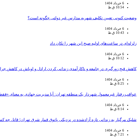
6 خرداد 1404
10:54 ق.ظ
وضعیت کنونی تعیین تکلیف شهریه مدارس غیر دولتی چگونه است؟
6 خرداد 1404
10:43 ق.ظ
زلزله‌ای در ساعت‌های اولیه صبح این شهر را تکان داد
6 خرداد 1404
10:12 ق.ظ
کاهش قبح زورگیری در جامعه و ناکارآمدی زندانی کردن اراذل و اوباش در کاهش جرای
6 خرداد 1404
8:25 ق.ظ
عواقب رفتار غیرمعمول شهردار یک منطقه تهران: آیا مدیریت جهادی به معنای «ف
6 خرداد 1404
8:14 ق.ظ
شلیک مرگبار به زندانی تازه آزادشده در نزدیکی پاتوق قمار شرق تهران؛ قاتل چه ک
6 خرداد 1404
7:21 ق.ظ