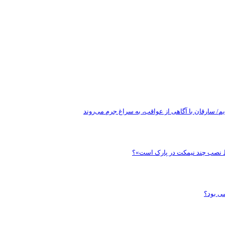
م/ سارقان با آگاهی از عواقب، به سراغ جرم می‌روند
قط نصب چند نیمکت در پارک است»؟
سی بود؟