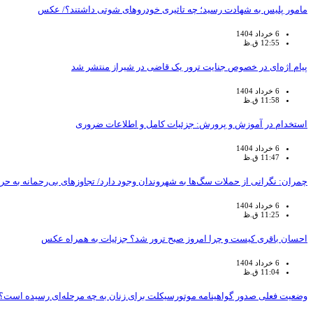
مامور پلیس به شهادت رسید؛ چه تاثیری خودروهای شوتی داشتند؟/ عکس
6 خرداد 1404
12:55 ق.ظ
پیام اژه‌ای در خصوص جنایت ترور یک قاضی در شیراز منتشر شد
6 خرداد 1404
11:58 ق.ظ
استخدام در آموزش و پرورش: جزئیات کامل و اطلاعات ضروری
6 خرداد 1404
11:47 ق.ظ
چمران: نگرانی از حملات سگ‌ها به شهروندان وجود دارد/ تجاوزهای بی‌رحمانه به حری
6 خرداد 1404
11:25 ق.ظ
احسان باقری کیست و چرا امروز صبح ترور شد؟ جزئیات به همراه عکس
6 خرداد 1404
11:04 ق.ظ
وضعیت فعلی صدور گواهینامه موتورسیکلت برای زنان به چه مرحله‌ای رسیده است؟