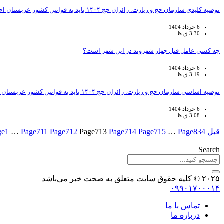
توصیه کلیدی سازمان حج و زیارت: زائران حج ۱۴۰۴ باید به قوانین کشور عربستان احترام گذاشته و آن‌ها را رعایت نمایند.
6 خرداد 1404
3:30 ق.ظ
چه کسی عامل قتل چهار شهروند در این شهر است؟
6 خرداد 1404
3:19 ق.ظ
توصیه اساسی سازمان حج و زیارت: زائران حج ۱۴۰۴ باید به قوانین کشور عربستان احترام بگذارند
6 خرداد 1404
3:08 ق.ظ
قبل
834
Page
…
715
Page
714
Page
713
Page
712
Page
711
Page
…
1
ge
Search
۲۰۲۵ © کلیه حقوق سایت متعلق به صحت خبر می‌باشد
۰۹۹۰۱۷۰۰۰۱۴
تماس با ما
درباره ما